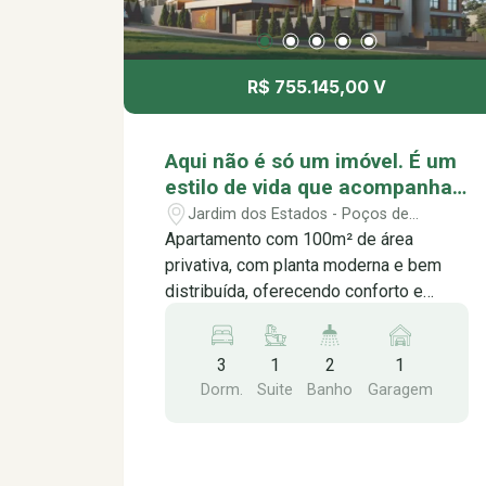
R$ 755.145,00 V
Aqui não é só um imóvel. É um
estilo de vida que acompanha
o seu ritmo. Music Residence,
Jardim dos Estados - Poços de
viva no seu melhor ritmo.
Caldas/MG
Apartamento com 100m² de área
privativa, com planta moderna e bem
distribuída, oferecendo conforto e
funcionalidade para o dia a dia. O
imóvel conta com 3 dormitórios sendo
3
1
2
1
1 suíte, lavabo, sala integrada com a
Dorm.
Suite
Banho
Garagem
cozinha, proporcionando um ambiente
prático, elegante e aconchegante. Além
disso, conta com varanda gourmet,
perfeita para momentos de lazer e