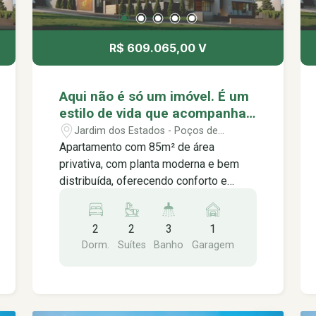
R$ 609.065,00 V
Aqui não é só um imóvel. É um
estilo de vida que acompanha
o seu ritmo. Music Residence,
Jardim dos Estados - Poços de
viva no seu melhor ritmo.
Caldas/MG
Apartamento com 85m² de área
privativa, com planta moderna e bem
distribuída, oferecendo conforto e
funcionalidade para o dia a dia. O
imóvel conta com 2 suítes, lavabo, sala
2
2
3
1
integrada com a cozinha,
Dorm.
Suítes
Banho
Garagem
proporcionando um ambiente prático,
elegante e aconchegante. Ideal para
quem busca praticidade, conforto e um
imóvel com excelente potencial de