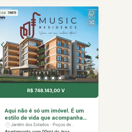
imóvel com excelente potencial de
valorização. Localizado em um
Cód.
74873
empreendimento com proposta
contemporânea, pensado para quem
valoriza qualidade de vida e um estilo
de vida mais leve.
R$ 748.143,00 V
Aqui não é só um imóvel. É um
estilo de vida que acompanha
o seu ritmo. Music Residence,
Jardim dos Estados - Poços de
viva no seu melhor ritmo.
Caldas/MG
Apartamento com 99m² de área