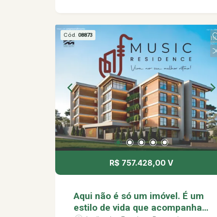
convivência. Ideal para quem busca
praticidade, conforto e um imóvel com
excelente potencial de valorização.
Cód.
08873
Localizado em um empreendimento
com proposta contemporânea, pensado
para quem valoriza qualidade de vida e
um estilo de vida mais leve.
R$ 757.428,00 V
Aqui não é só um imóvel. É um
estilo de vida que acompanha