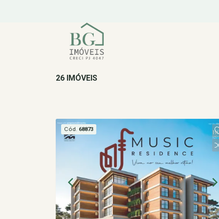
26 IMÓVEIS
Cód.
68873