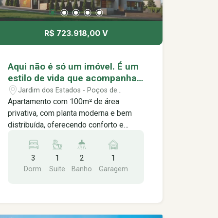
R$ 723.918,00 V
Aqui não é só um imóvel. É um
estilo de vida que acompanha
o seu ritmo. Music Residence,
Jardim dos Estados - Poços de
viva no seu melhor ritmo.
Caldas/MG
Apartamento com 100m² de área
privativa, com planta moderna e bem
distribuída, oferecendo conforto e
funcionalidade para o dia a dia. O
imóvel conta com 3 dormitórios sendo
3
1
2
1
1 suíte, lavabo, sala integrada com a
Dorm.
Suite
Banho
Garagem
cozinha, proporcionando um ambiente
prático, elegante e aconchegante. Além
disso, conta com varanda gourmet,
perfeita para momentos de lazer e