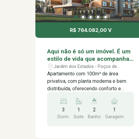
R$ 764.082,00 V
Aqui não é só um imóvel. É um
estilo de vida que acompanha
o seu ritmo. Music Residence,
Jardim dos Estados - Poços de
viva no seu melhor ritmo.
Caldas/MG
Apartamento com 100m² de área
privativa, com planta moderna e bem
distribuída, oferecendo conforto e
funcionalidade para o dia a dia. O
imóvel conta com 3 dormitórios sendo
3
1
2
1
1 suíte, lavabo, sala integrada com a
Dorm.
Suite
Banho
Garagem
cozinha, proporcionando um ambiente
prático, elegante e aconchegante. Além
disso, conta com varanda gourmet,