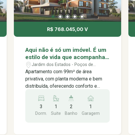
R$ 768.045,00 V
Aqui não é só um imóvel. É um
estilo de vida que acompanha
o seu ritmo. Music Residence,
Jardim dos Estados - Poços de
viva no seu melhor ritmo.
Caldas/MG
Apartamento com 99m² de área
privativa, com planta moderna e bem
distribuída, oferecendo conforto e
funcionalidade para o dia a dia. O
imóvel conta com 3 dormitórios sendo
3
1
2
1
1 suíte, lavabo, sala integrada com a
Dorm.
Suite
Banho
Garagem
cozinha, proporcionando um ambiente
prático, elegante e aconchegante. Além
disso, conta com varanda gourmet,