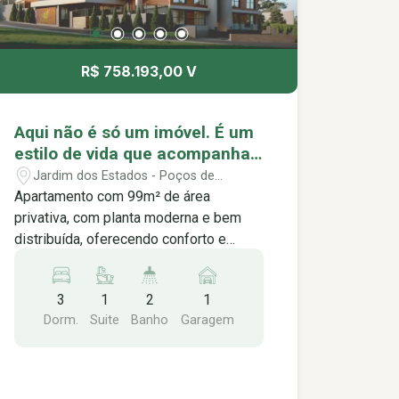
R$ 758.193,00 V
Aqui não é só um imóvel. É um
estilo de vida que acompanha
o seu ritmo. Music Residence,
Jardim dos Estados - Poços de
viva no seu melhor ritmo.
Caldas/MG
Apartamento com 99m² de área
privativa, com planta moderna e bem
distribuída, oferecendo conforto e
funcionalidade para o dia a dia. O
imóvel conta com 3 dormitórios sendo
3
1
2
1
1 suíte, lavabo, sala integrada com a
Dorm.
Suite
Banho
Garagem
cozinha, proporcionando um ambiente
prático, elegante e aconchegante. Além
disso, conta com varanda gourmet,
perfeita para momentos de lazer e