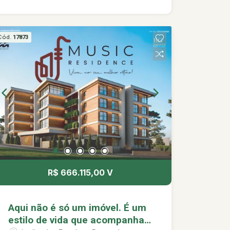
convivência. Ideal para quem busca
praticidade, conforto e um imóvel com
excelente potencial de valorização.
Cód.
17873
Localizado em um empreendimento
com proposta contemporânea, pensado
para quem valoriza qualidade de vida e
um estilo de vida mais leve.
R$ 666.115,00 V
Aqui não é só um imóvel. É um
estilo de vida que acompanha