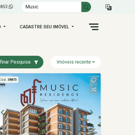
1853
O
CADASTRE SEU IMÓVEL
finar Pesquisa
Cód.
38873