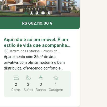
R$ 662.110,00 V
Aqui não é só um imóvel. É um
estilo de vida que acompanha
o seu ritmo. Music Residence,
Jardim dos Estados - Poços de
viva no seu melhor ritmo.
Caldas/MG
Apartamento com 85m² de área
privativa, com planta moderna e bem
distribuída, oferecendo conforto e
funcionalidade para o dia a dia. O
imóvel conta com 2 suítes, lavabo, sala
2
2
3
1
integrada com a cozinha,
Dorm.
Suítes
Banho
Garagem
proporcionando um ambiente prático,
elegante e aconchegante. Ideal para
quem busca praticidade, conforto e um