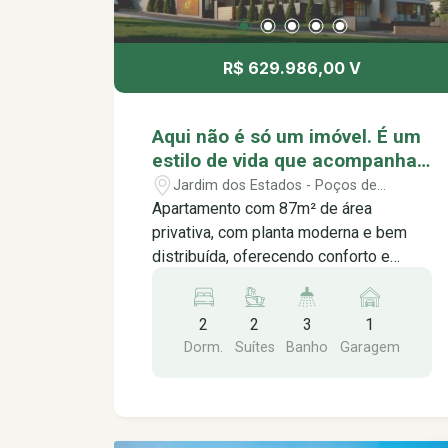
R$ 629.986,00 V
Aqui não é só um imóvel. É um
estilo de vida que acompanha
o seu ritmo. Music Residence,
Jardim dos Estados - Poços de
viva no seu melhor ritmo.
Caldas/MG
Apartamento com 87m² de área
privativa, com planta moderna e bem
distribuída, oferecendo conforto e
funcionalidade para o dia a dia. O
imóvel conta com 2 suítes, lavabo, sala
2
2
3
1
integrada com a cozinha,
Dorm.
Suítes
Banho
Garagem
proporcionando um ambiente prático,
elegante e aconchegante. Ideal para
quem busca praticidade, conforto e um
imóvel com excelente potencial de