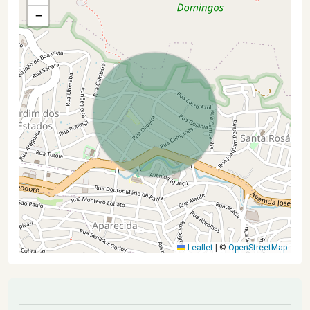
−
Leaflet
|
©
OpenStreetMap