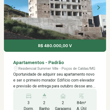
R$ 480.000,00 V
Apartamentos - Padrão
Residencial Summer Ville - Poços de Caldas/MG
Oportunidade de adquirir seu apartamento novo
e ser o primeiro morador. Edifício com elevador
e previsão de entrega para outubro desse ano.
O apartamento conta com uma bela vista para
área verde e para a zona leste, é composto por
3
2
2
84m²
03 dormitórios, sendo 01 suíte, sala e cozinha
Dorm.
Banho
Garagens
A. Útil
integrada, varanda gourmet com churrasqueira,