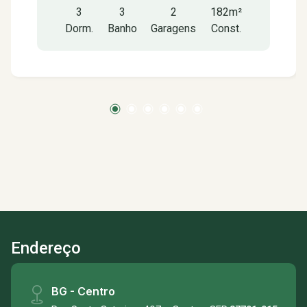
3
3
2
182m²
banheiro área de serviço e espaço para área
Dorm.
Banho
Garagens
Const.
gourmet.
Endereço
BG - Centro