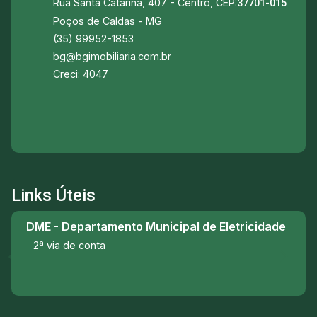
Rua Santa Catarina, 407 - Centro, CEP:
37701-015
Poços de Caldas - MG
(35) 99952-1853
bg@bgimobiliaria.com.br
Creci: 4047
Links Úteis
DME - Departamento Municipal de Eletricidade
2ª via de conta