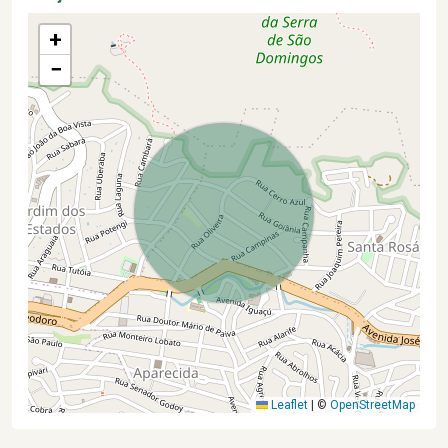
+
−
Leaflet
|
©
OpenStreetMap