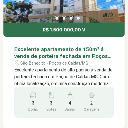
R$ 1.500.000,00 V
Excelente apartamento de 150m² á
venda de porteira fechada em Poços
de Caldas MG.
São Benedito - Poços de Caldas/MG
Excelente apartamento de alto padrão á venda de
porteira fechada em Poços de Caldas MG. Com
ótima localização, em uma construção moderna e
imponente, com uma arquitetura futurista que
impressiona logo na chegada. O apartamento em
3
3
4
2
si é bem espaçoso e iluminado, com uma
Dorm.
Suítes
Banho
Garagens
disposição inteligente dos cômodos que
proporciona conforto e privacidade, contendo: -03
suítes com planejados , sendo 02 master com