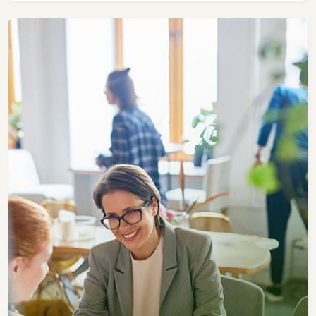
closet -Sala 03 ambientes -Cozinha planejada -
Lavabo -Área de serviço com banheiro social -
Espaço gourmet com churrasqueira -Hall de
entrada personalizado e privativo -02 vagas de
garagem Apartamento totalmente planejado
*Analisa permuta *Aceita financiamento
Condomínio possui área de lazer completa e toda
equipada, piscina aquecida com borda infinita e
linda vista, deck seco, deck molhado, academia
com equipamentos modernos, espaço kids
amplo e moderno, ampla área com linda vista e
terraço descoberto. Próximo á: -Biblioteca
Municipal Prof. Júlio Bonazzi -Escola Municipal
Alvino Hosken de Oliveira -Capela Santa Rita de
Cassia -Clinica Veterinária Almanaque Pet -
Poliesportivo Moleque Cesar -Cei Municipal
Carrosel -Mirante Santa Rita -Consultório
Odontológico -Padaria Maedas -Posto Pain -A
01 minuto do centro da cidade