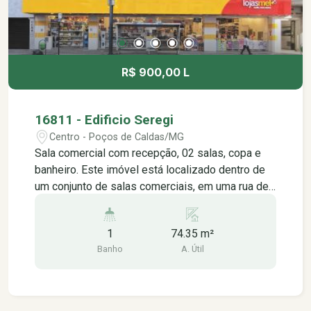
R$ 900,00 L
16811 - Edificio Seregi
Centro - Poços de Caldas/MG
Sala comercial com recepção, 02 salas, copa e
banheiro. Este imóvel está localizado dentro de
um conjunto de salas comerciais, em uma rua de
grande movimentação no centro da cidade, está
localizado na rua assis figueiredo e está próximo
1
74.35 m²
à: - agências bancárias, - farmácias, - lotéricas, -
Banho
A. Útil
padarias, lanchonetes, restaurantes, - lojas do
setor vestuário em geral, - lojas de
eletroeletrônicos, - praças públicas.