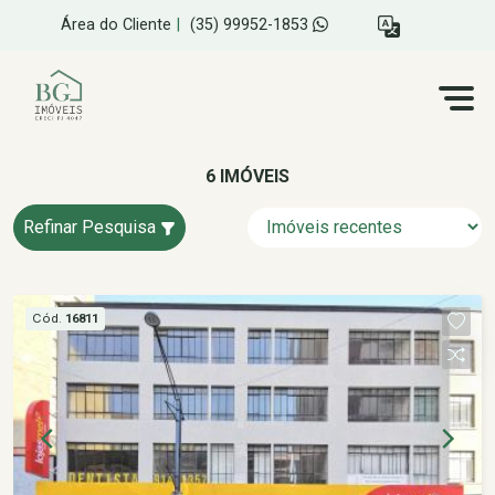
Área do Cliente
|
(35) 99952-1853
6 IMÓVEIS
Refinar Pesquisa
Cód.
16811