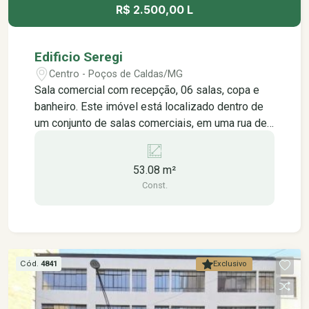
R$ 2.500,00 L
Edificio Seregi
Centro - Poços de Caldas/MG
Sala comercial com recepção, 06 salas, copa e
banheiro. Este imóvel está localizado dentro de
um conjunto de salas comerciais, em uma rua de
grande movimentação no centro da cidade, está
localizado na rua assis figueiredo e está próximo
53.08 m²
à: - agências bancárias, - farmácias, - lotéricas, -
Const.
padarias, lanchonetes, restaurantes, - lojas do
setor vestuário em geral, - lojas de
eletroeletrônicos, - praças públicas.
Cód.
4841
Exclusivo