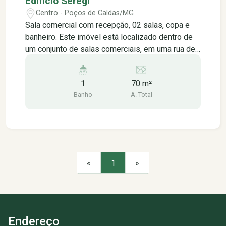
Edificio Seregi
Centro - Poços de Caldas/MG
Sala comercial com recepção, 02 salas, copa e
banheiro. Este imóvel está localizado dentro de
um conjunto de salas comerciais, em uma rua de
grande movimentação no centro da cidade, está
localizado na rua assis figueiredo e está próximo
1
70 m²
à: - agências bancárias, - farmácias, - lotéricas, -
Banho
A. Total
padarias, lanchonetes, restaurantes, - lojas do
setor vestuário em geral, - lojas de
eletroeletrônicos, - praças públicas.
«
1
»
Endereço