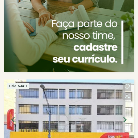
Cód.
53411