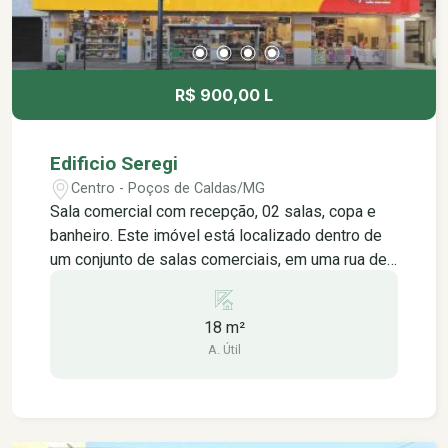
R$ 900,00 L
Edificio Seregi
Centro - Poços de Caldas/MG
Sala comercial com recepção, 02 salas, copa e
banheiro. Este imóvel está localizado dentro de
um conjunto de salas comerciais, em uma rua de
grande movimentação no centro da cidade, está
localizado na rua assis figueiredo e está próximo
18 m²
à: - agências bancárias, - farmácias, - lotéricas, -
A. Útil
padarias, lanchonetes, restaurantes, - lojas do
setor vestuário em geral, - lojas de
eletroeletrônicos, - praças públicas.