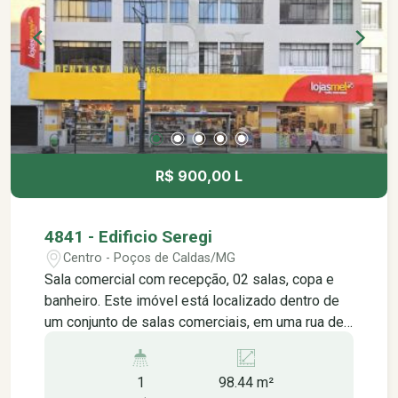
R$ 900,00 L
4841 - Edificio Seregi
Centro - Poços de Caldas/MG
Sala comercial com recepção, 02 salas, copa e
banheiro. Este imóvel está localizado dentro de
um conjunto de salas comerciais, em uma rua de
grande movimentação no centro da cidade, está
localizado na rua assis figueiredo e está próximo
1
98.44 m²
à: - agências bancárias, - farmácias, - lotéricas, -