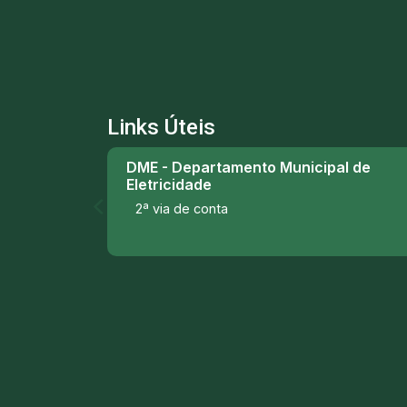
Links Úteis
DME - Departamento Municipal de
Eletricidade
2ª via de conta