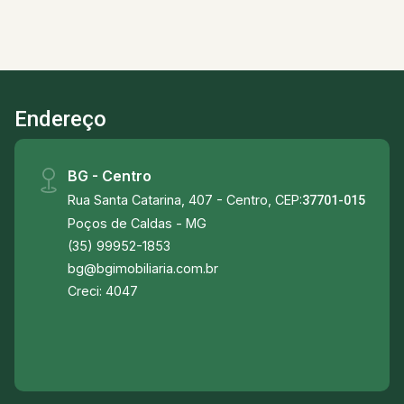
exuberante para uma área de preservação
ambiental, com a garantia que não será privado
da vista. *Aceita financiamento *Não aceita
permuta Próximo á: -Supermercado San Michel -
Escola Municipal Dona Vicentina Massa -Creche
Endereço
Professora Maria Claudia Prezia Machado -
Padarias -Academia Sest Senat Poços de
Caldas -Moto Pista União -E próximo á principal
BG - Centro
via que da acesso aos estados de MG e SP.
Rua Santa Catarina, 407 - Centro, CEP:
37701-015
Poços de Caldas - MG
(35) 99952-1853
bg@bgimobiliaria.com.br
Creci: 4047