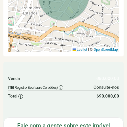
Leaflet
|
©
OpenStreetMap
690.000,00
Venda
Consulte-nos
(ITBI, Registro, Escritura e Certidões)
Total
690.000,00
Fale com a gente sobre este imóvel