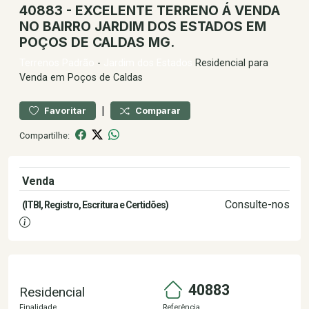
40883 - EXCELENTE TERRENO Á VENDA
NO BAIRRO JARDIM DOS ESTADOS EM
POÇOS DE CALDAS MG.
Terrenos
Padrão
-
Jardim dos Estados
Residencial para
Venda em Poços de Caldas
|
Favoritar
Comparar
Compartilhe:
Venda
690.000,00
Consulte-nos
(ITBI, Registro, Escritura e Certidões)
40883
Residencial
Finalidade
Referência