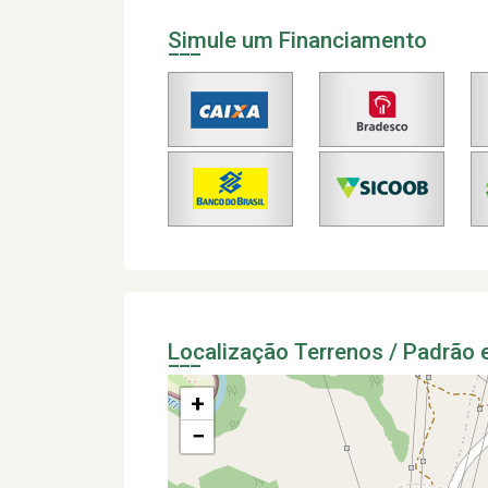
Simule um Financiamento
Localização Terrenos / Padrão
+
−