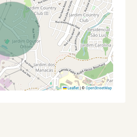
Leaflet
|
©
OpenStreetMap