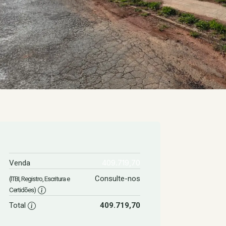
409.719,70
Venda
Consulte-nos
(ITBI, Registro, Escritura e
Certidões)
Total
409.719,70