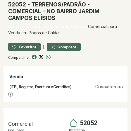
52052 - TERRENOS/PADRÃO -
COMERCIAL - NO BAIRRO JARDIM
CAMPOS ELÍSIOS
Terrenos
Padrão
-
Jardim Campos Elísios
Comercial para
Venda em Poços de Caldas
|
Favoritar
Comparar
Compartilhe:
Venda
3.500.000,00
Consulte-nos
(ITBI, Registro, Escritura e Certidões)
52052
Comercial
Finalidade
Referência