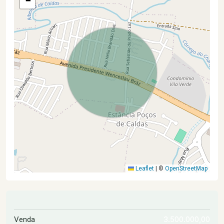
−
Leaflet
|
©
OpenStreetMap
3.500.000,00
Venda