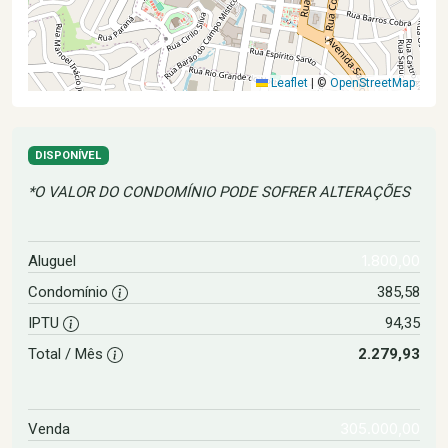
Leaflet
|
©
OpenStreetMap
DISPONÍVEL
*O VALOR DO CONDOMÍNIO PODE SOFRER ALTERAÇÕES
1.800,00
Aluguel
Condomínio
385,58
IPTU
94,35
Total / Mês
2.279,93
305.000,00
Venda