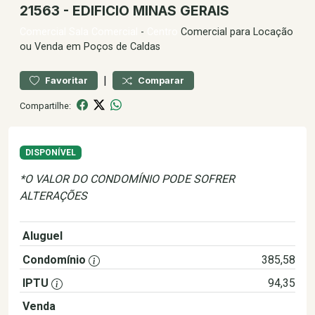
21563 - EDIFICIO MINAS GERAIS
Comercial
Sala Comercial
-
Centro
Comercial para Locação
ou Venda em Poços de Caldas
|
Favoritar
Comparar
Compartilhe:
DISPONÍVEL
*O VALOR DO CONDOMÍNIO PODE SOFRER
ALTERAÇÕES
Aluguel
1.800,00
Condomínio
385,58
IPTU
94,35
Venda
305.000,00