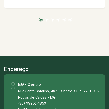
vaga de garagem *Aceita financiamento
*Somente venda Próximo á: -Feira de Artes e
Artesanato -Mercado Municipal -Cristais Ca
d`Oro -Cristais São Marcos -Paço das Águas
Shopping -Maria Isabel Perfumaria -Antares
Cosméticos -Lojasmel -Pernambucanas -União
Agropecuária -Garimpo De Minas -A Toca Do
Chocolate -Farrapinhos Brechó -Farrapinhos
Consumo Consciente -Âncora Coffee House -
Subway - Restaurante Ollivia -Cervejaria Ziel -
Becco Gastronomia & Cultura -A Napoletana
Endereço
Pizzeria -Pesto Cozinha Bar
BG - Centro
Rua Santa Catarina, 407 - Centro, CEP:
37701-015
Poços de Caldas - MG
(35) 99952-1853