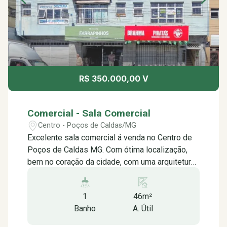
R$ 350.000,00 V
Comercial - Sala Comercial
Centro - Poços de Caldas/MG
Excelente sala comercial á venda no Centro de
Poços de Caldas MG. Com ótima localização,
bem no coração da cidade, com uma arquitetura
futurista que impressiona logo na chegada. A
sala em si é bem espaçosa iluminada, com uma
1
46m²
disposição inteligente dos cômodos que
Banho
A. Útil
proporciona conforto e privacidade, contendo: -
Sala -Banheiro social -Cozinha -Não possui