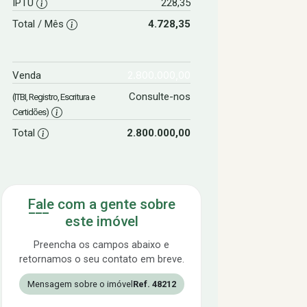
IPTU
228,35
Total / Mês
4.728,35
2.800.000,00
Venda
Consulte-nos
(ITBI, Registro, Escritura e
Certidões)
Total
2.800.000,00
Fale com a gente sobre
este imóvel
Preencha os campos abaixo e
retornamos o seu contato em breve.
Mensagem sobre o imóvel
Ref. 48212