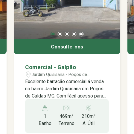
Consulte-nos
Comercial - Galpão
Jardim Quisisana - Poços de
Caldas/MG
Excelente barracão comercial á venda
no bairro Jardim Quisisana em Poços
de Caldas MG. Com fácil acesso para
caminhões e máquinas em geral com
frente ampla. Amplo espaço interno
1
469m²
210m²
com ótimo pé-direito, estrutura
Banho
Terreno
A. Útil
moderna e robusta, piso de concreto
polido, telhado metálico com iluminação