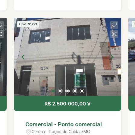
natural e ótima ventilação. -Portão
grande de entrada para veículos
pesados e portão lateral independente.
Cód.
91271
-01 Banheiro social -01 escritório -01
cozinha -Área de serviço
R$ 2.500.000,00 V
Comercial - Ponto comercial
Centro - Poços de Caldas/MG