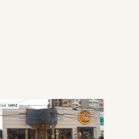
Cód.
14912