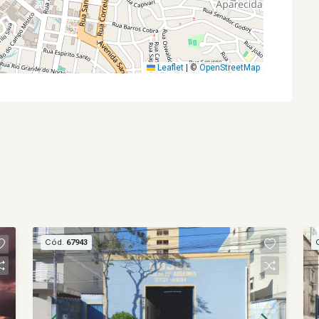
Leaflet
|
©
OpenStreetMap
Cód.
67943