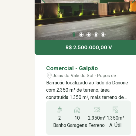
R$ 2.500.000,00 V
Comercial - Galpão
Jóias do Vale do Sol - Poços de
Caldas/MG
Barracão localizado ao lado da Danone
com 2.350 m² de terreno, área
construída 1.350 m², mais terreno de
1.000 com almoxarifado, escritório com
blindex, sala de recepção com banheiro,
2
10
2.350m²
1.350m²
copa, sala de reunião, sala de diretor
Banho
Garagens
Terreno
A. Útil
com banheiro, reservatório de água de
20.000 L, sistema de prevenção de