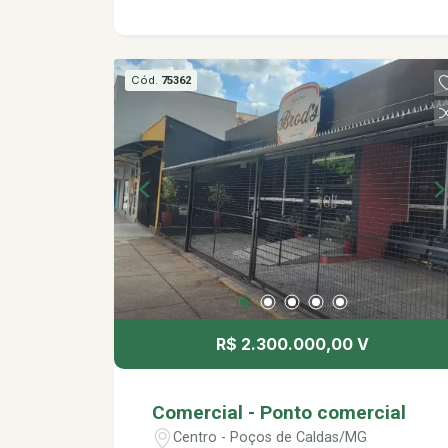
incêndio com bomba automática, 04
hidrantes, tratamento de esgoto
sanitário, estação de tratamento de
Cód.
75362
resíduos industriais.
R$ 2.300.000,00 V
Comercial - Ponto comercial
Centro - Poços de Caldas/MG