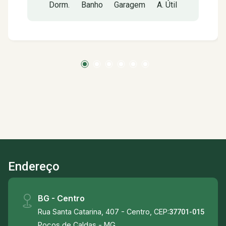
Dorm.
Banho
Garagem
A. Útil
Sala - Cozinha planejada - Área de serviço - 01
Garagem Nas proximidades: - PSF Maria
Imaculada, - Restaurantes e lanchonetes, -
Uemg e etec (escolas) - Shopping poços de
caldas à 5km -PUC Minas -Padarias -Farmácias
-Parque Municipal a 03 km
Endereço
BG - Centro
Rua Santa Catarina, 407 - Centro, CEP:
37701-015
Poços de Caldas - MG