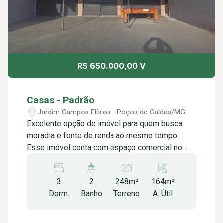
R$ 650.000,00 V
Casas - Padrão
Jardim Campos Elísios - Poços de Caldas/MG
Excelente opção de imóvel para quem busca
moradia e fonte de renda ao mesmo tempo.
Esse imóvel conta com espaço comercial no
nível da rua. No pavimento superior é composto
por 02 dormitórios, sala, copa, cozinha, banheiro
3
2
248m²
164m²
social, área de serviço, além de edícula com 01
Dorm.
Banho
Terreno
A. Útil
dormitório, sala, cozinha e banheiro.