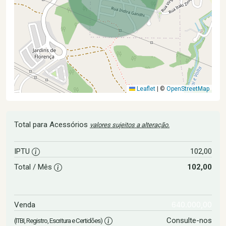
Leaflet
|
©
OpenStreetMap
Total para Acessórios
valores sujeitos a alteração.
IPTU
102,00
Total / Mês
102,00
640.000,00
Venda
Consulte-nos
(ITBI, Registro, Escritura e Certidões)