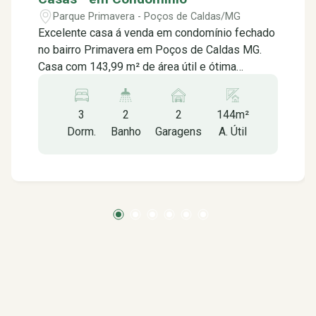
Parque Primavera - Poços de Caldas/MG
Excelente casa á venda em condomínio fechado
no bairro Primavera em Poços de Caldas MG.
Casa com 143,99 m² de área útil e ótima
localização em um dos bairros mais tranquilos e
calmos da cidade, oferecendo segurança,
3
2
2
144m²
tranquilidade, ótimo acabamento, muito espaço,
Dorm.
Banho
Garagens
A. Útil
diversas opções de lazer entre muito mais,
contendo: Sobre a casa: -03 quartos sendo 01
suíte -Sala integrada -Lavabo -Cozinha -Área de
serviço -Quintal -Garagem para 02 carros -Com
móveis planejados Sobre o condomínio: Desde
sua entrada ele conta com um portão eletrônico
imponente e bem reforçado, a parte de
paisagismo é um show à parte no caminho entre
as áreas comuns desse lugar. O Vila dos
Pássaros possui centro de coleta de resíduos. -
Portaria digital guarita e uma passagem para