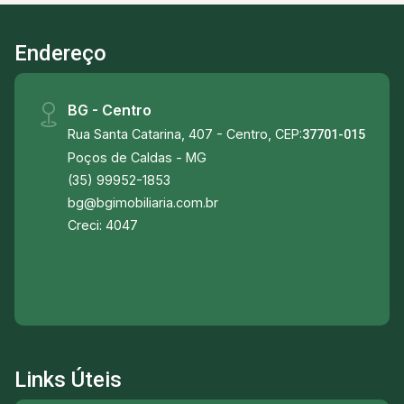
pedestres muito bonita -Pet place -Playground -
Academia -Sauna duchas, banheiros, uma
Endereço
maravilhosa piscina -Quadra para a prática de
vôlei de areia -Beach tennis -Salão de festas,
muito mais do que um salão de festas, é um
BG - Centro
espaço para reunir os vizinhos, os amigos e
Rua Santa Catarina, 407 - Centro, CEP:
toda a família. Muito bem decorado, este
37701-015
oferece conforto tanto na área interna quanto na
Poços de Caldas - MG
área externa.
(35) 99952-1853
bg@bgimobiliaria.com.br
Creci: 4047
Links Úteis