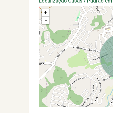
Localização Casas / Padrão em
+
−