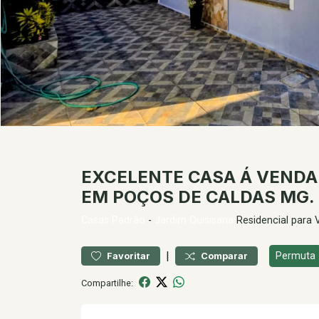
EXCELENTE CASA Á VENDA
EM POÇOS DE CALDAS MG.
Casas
Padrão
-
Jardim Quisisana
Residencial para
|
Permuta
Favoritar
Comparar
Compartilhe: