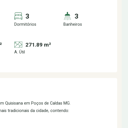
3
3
Dormitórios
Banheiros
²
271.89 m²
A. Útil
rdim Quisisana em Poços de Caldas MG.
is tradicionais da cidade, contendo: