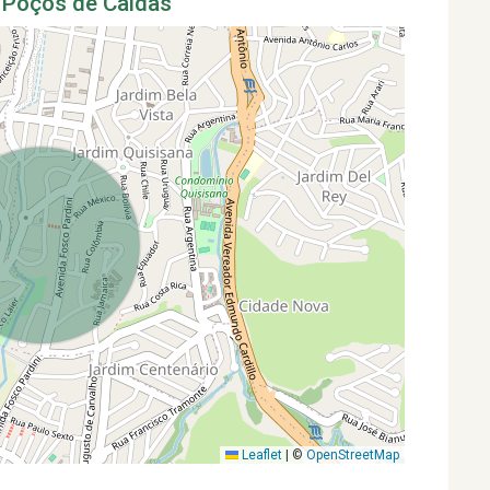
 Poços de Caldas
Leaflet
|
©
OpenStreetMap