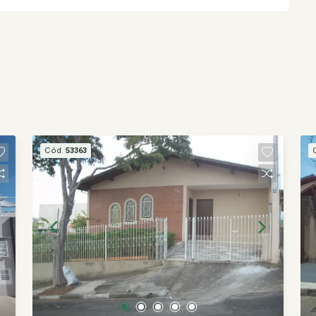
Cód.
53363