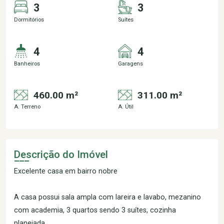
3
3
Dormitórios
Suítes
4
4
Banheiros
Garagens
460.00 m²
311.00 m²
A. Terreno
A. Útil
Descrição do Imóvel
Excelente casa em bairro nobre
A casa possui sala ampla com lareira e lavabo, mezanino
com academia, 3 quartos sendo 3 suítes, cozinha
planejada.