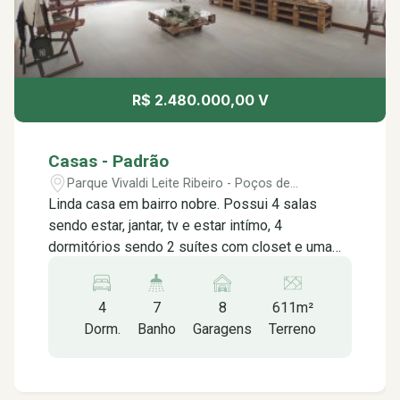
R$ 2.480.000,00 V
Casas - Padrão
Parque Vivaldi Leite Ribeiro - Poços de
Caldas/MG
Linda casa em bairro nobre. Possui 4 salas
sendo estar, jantar, tv e estar intímo, 4
dormitórios sendo 2 suítes com closet e uma
delas com hidro, cozinha estilo americana,
lavabo, banheiro social e ampla área gourmet
4
7
8
611m²
com banheiro, qintal com piscina e garagem
Dorm.
Banho
Garagens
Terreno
ampla. Detalhes que fazem a diferença:
Acabamento de alto padrão em porcelanato,
escada, telhado, e porta em madeira de
Garapeira, suítes com cuba dupla, chuveiro