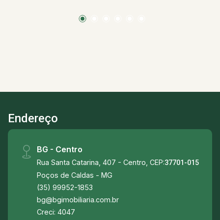
duplo, armários com fino acabamento, sistema
de aquecimento solar inclusive nas torneiras e
piscina, sistema de segurança, toda iluminada
pega sol o dia todo e linda vista para serra de
São Domingos.
Endereço
BG - Centro
Rua Santa Catarina, 407 - Centro, CEP:
37701-015
Poços de Caldas - MG
(35) 99952-1853
bg@bgimobiliaria.com.br
Creci: 4047