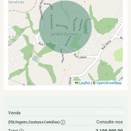
Leaflet
|
©
OpenStreetMap
2.100.000,00
Venda
Consulte-nos
(ITBI, Registro, Escritura e Certidões)