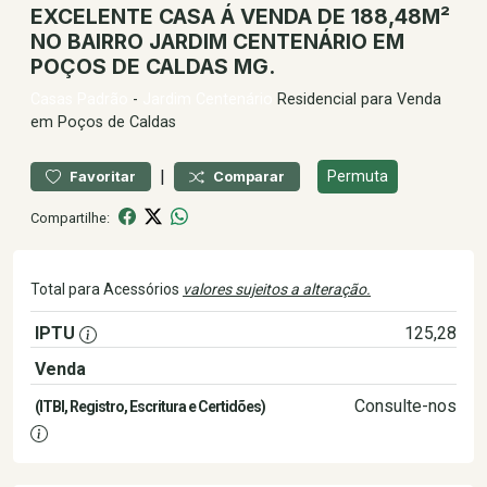
EXCELENTE CASA Á VENDA DE 188,48M²
NO BAIRRO JARDIM CENTENÁRIO EM
POÇOS DE CALDAS MG.
Casas
Padrão
-
Jardim Centenário
Residencial para Venda
em Poços de Caldas
|
Permuta
Favoritar
Comparar
Compartilhe:
Total para Acessórios
valores sujeitos a alteração.
IPTU
125,28
Venda
550.000,00
Consulte-nos
(ITBI, Registro, Escritura e Certidões)