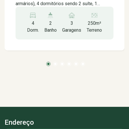
armários), 4 dormitórios sendo 2 suíte, 1
banheiro social, 1 lavabo, corredor lateral,
terraço, planta aprovada para edícula e mais uma
4
2
3
250m²
suíte, contem aquecedor solar e câmeras
Dorm.
Banho
Garagens
Terreno
controladas por aplicativos.
Endereço