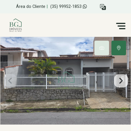
Área do Cliente
|
(35) 99952-1853