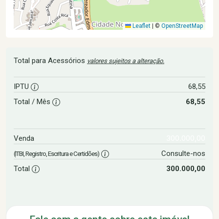
Leaflet
|
©
OpenStreetMap
Total para Acessórios
valores sujeitos a alteração.
IPTU
68,55
Total / Mês
68,55
300.000,00
Venda
Consulte-nos
(ITBI, Registro, Escritura e Certidões)
Total
300.000,00