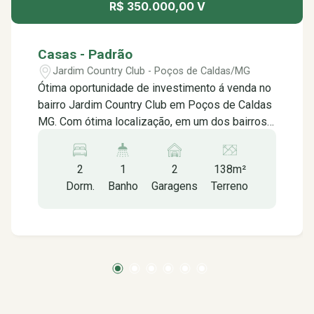
R$ 350.000,00 V
Casas - Padrão
Jardim Country Club - Poços de Caldas/MG
Ótima oportunidade de investimento á venda no
bairro Jardim Country Club em Poços de Caldas
MG. Com ótima localização, em um dos bairros
que mais cresce na cidade, contendo: -02
quartos -Sala -Cozinha -Banheiro social -Área
2
1
2
138m²
de serviço -02 vaga de garagem Aceita
Dorm.
Banho
Garagens
Terreno
financiamento Somente venda Terreno: 138m²
Área útil: 138m² Próximo á: -Supermercado
Super Vale -Hipermercado VN Autosserviços -
Padarias -Bar do Junior -Escola Municipal
Sergio de Freitas Pacheco -Auto Escola Bolão -
CT Iago Silva/ Beach Tênnis -Academia Infinnity
-Hospital Poços de Caldas -Creche Cei Lápis
de Cor -Ginásio Poliesportivo Romeu Gagnani -