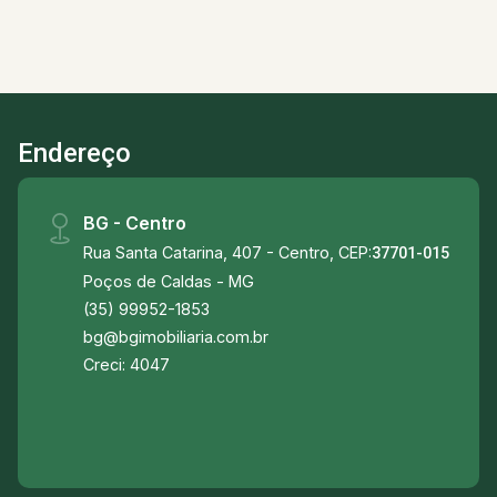
Shopping Portage Poços de Caldas -
Universidade PUC Minas Poços de Caldas -
Faculdade Anhanguera Poços de Caldas -UEMG
Universidade do Estado de Minas Gerais -
Parque Municipal Antônio Molinarie do Country
Endereço
Club -A 03 minutos do centro da cidade.
BG - Centro
Rua Santa Catarina, 407 - Centro, CEP:
37701-015
Poços de Caldas - MG
(35) 99952-1853
bg@bgimobiliaria.com.br
Creci: 4047