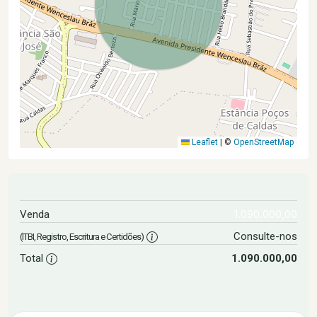
Leaflet
|
©
OpenStreetMap
1.090.000,00
Venda
Consulte-nos
(ITBI, Registro, Escritura e Certidões)
Total
1.090.000,00