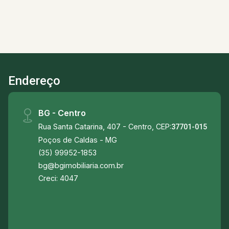
planejados, sendo uma suíte e 01 banheiro
social, garantindo privacidade e tranquilidade
para os momentos de descanso. O condomínio
é um verdadeiro oásis de lazer e bem-estar,
oferecendo uma variedade de opções para
todos os gostos. O pet place é perfeito para
Endereço
quem tem animais de estimação, enquanto o
playground garante a diversão das crianças. A
academia bem equipada permite manter a rotina
BG - Centro
de exercícios sem sair de casa e a sauna com
Rua Santa Catarina, 407 - Centro, CEP:
duchas proporciona relaxamento após um longo
37701-015
dia. Nos dias de calor, a maravilhosa piscina é o
Poços de Caldas - MG
lugar ideal para se refrescar e a quadra oferece
(35) 99952-1853
a possibilidade de praticar esportes como vôlei
bg@bgimobiliaria.com.br
de areia e beach tennis. Além disso, o salão de
Creci: 4047
festas é o espaço perfeito para celebrar
momentos especiais com amigos e familiares.
Venha conhecer e se encantar com a casa e o
condomínio que oferecem qualidade de vida e