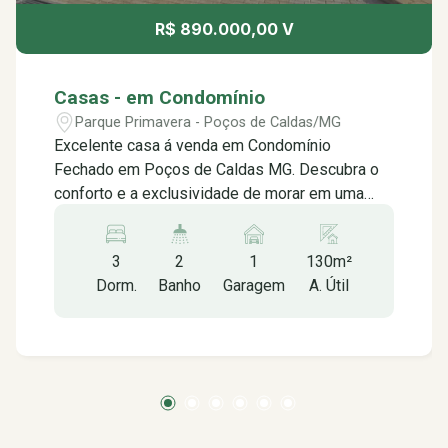
R$ 890.000,00 V
Casas - em Condomínio
Parque Primavera - Poços de Caldas/MG
Excelente casa á venda em Condomínio
Fechado em Poços de Caldas MG. Descubra o
conforto e a exclusividade de morar em uma
casa de dois pavimentos em um condomínio
fechado que oferece uma infraestrutura
3
2
1
130m²
completa para toda a família. No piso térreo,
Dorm.
Banho
Garagem
A. Útil
você encontra uma sala ampla para 02
ambientes e cozinha integradas com
planejados, proporcionando um ambiente amplo
e convidativo para receber amigos e familiares,
a praticidade do lavabo e da área de serviço e o
quintal com piso completa o primeiro pavimento.
No andar superior, estão os 03 dormitórios com