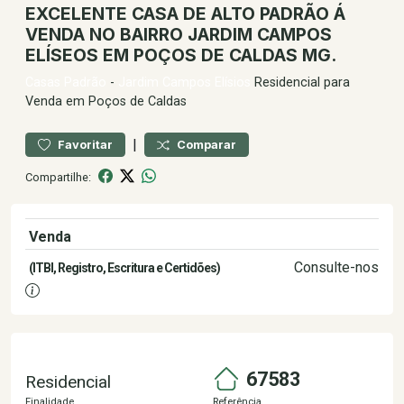
EXCELENTE CASA DE ALTO PADRÃO Á
VENDA NO BAIRRO JARDIM CAMPOS
ELÍSEOS EM POÇOS DE CALDAS MG.
Casas
Padrão
-
Jardim Campos Elísios
Residencial para
Venda em Poços de Caldas
|
Favoritar
Comparar
Compartilhe:
Venda
1.090.000,00
Consulte-nos
(ITBI, Registro, Escritura e Certidões)
67583
Residencial
Finalidade
Referência