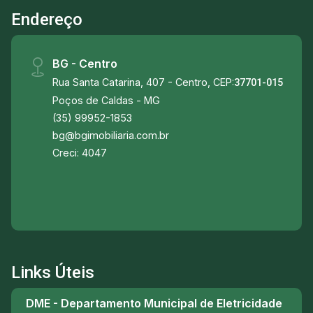
Endereço
com portão e espaço para garantir conforto e
segurança. Casa dos fundos com 50 metros
quadrados de área construída contendo: - 1
BG - Centro
Quarto; Sala; Cozinha; Banheiro; um pequeno
Rua Santa Catarina, 407 - Centro, CEP:
cômodo que pode servir como um quarto; -
37701-015
Além disto possui um espaço para cultivo de
Poços de Caldas - MG
horta/flores e uma área externa coberta; perfeita
(35) 99952-1853
para reunir amigos e familiares podendo servir
bg@bgimobiliaria.com.br
com uma sala, área de churrasco, etc.
Creci: 4047
Links Úteis
DME - Departamento Municipal de Eletricidade