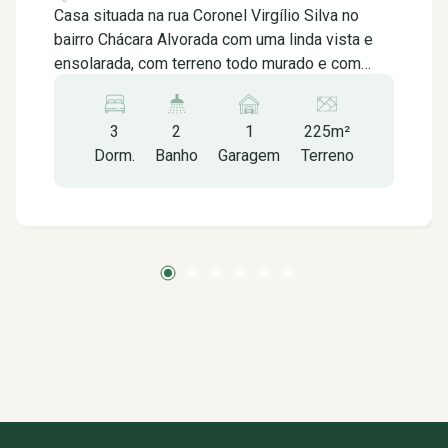
Casa situada na rua Coronel Virgílio Silva no
bairro Chácara Alvorada com uma linda vista e
ensolarada, com terreno todo murado e com
portões de acesso, possui um alpendre com
bancos na frente do terreno permitindo uma
3
2
1
225m²
linda visão, um belo jardim na entrada do terreno
Dorm.
Banho
Garagem
Terreno
e com uma edícula nos fundos. Localizada
próxima ao Clube da Alcoa, a poucos minutos do
supermercado San Michel (Jardim Campos
Elíseos) e com fácil acesso a diversos
comércios da região (supermercados, padarias,
restaurante, escola, posto de saúde, Hospital da
Zona Leste, farmácias, entre outros) e a avenida
Wenceslau Brás que dá acesso rápido ao centro
da cidade que está a menos de 7km de
distância. Casa da frente com 50 metros
quadrados de área construída contendo: - 2
Quartos, Sala; Cozinha, Banheiro; Garagem
coberta com 21.5 metros quadrados para 1 carro