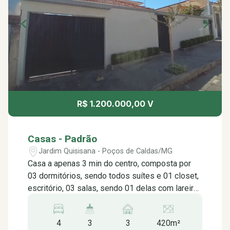
R$ 1.200.000,00 V
Casas - Padrão
Jardim Quisisana - Poços de Caldas/MG
Casa a apenas 3 min do centro, composta por
03 dormitórios, sendo todos suítes e 01 closet,
escritório, 03 salas, sendo 01 delas com lareira,
cozinha com planejados, área de serviço com
armários e 03 vagas de garagem. Edícula
4
3
3
420m²
contendo sala, cozinha, 01 dormitório, banheiro