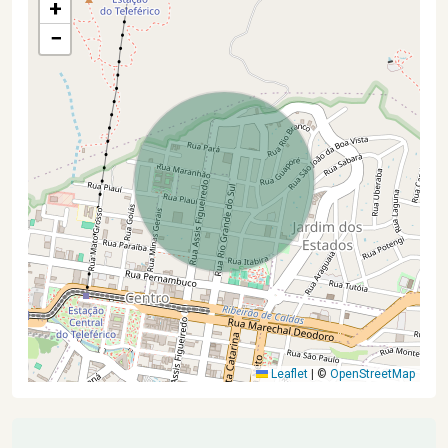
+
−
Leaflet
|
©
OpenStreetMap