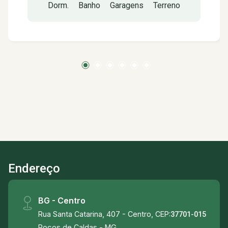
Dorm.
Banho
Garagens
Terreno
social e área de serviço. Área de lazer com
piscina, churrasqueira, banheiro social e
depósito. Conta também com câmera de
segurança, sistema de aquecimento, cerca
elétrica e despensa.
Endereço
BG - Centro
Rua Santa Catarina, 407 - Centro, CEP:
37701-015
Poços de Caldas - MG