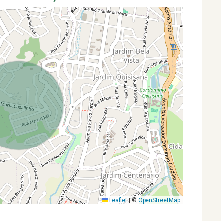
Leaflet
|
©
OpenStreetMap