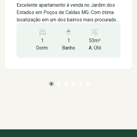
Excelente apartamento á venda no Jardim dos
Estados em Poços de Caldas MG. Com ótima
localização em um dos bairros mais procurados
da cidade, contendo: -01 quarto -Sala -Cozinha -
Banheiro social -Área de serviço -01 vaga de
1
1
53m²
garagem rotativa *Aceita financiamento
Dorm.
Banho
A. Útil
*Somente venda Próximo á: -Escola
Profissional Dom Bosco -UPA 24hs Poços de
Caldas MG -Posto de combustível PAMPA -
Supermercado San Michel -Fontanário Cambará
-Escola de informática Microlins -Paulão
Rezende Academia -Studio Leila Luz- Saúde-
Estética- Bem Estar -Escola de Futsal Primeiro
Passo -Escola Lumiar Poços de Caldas -USK
Callan Method Poços de Caldas -Centro
Educacional Curumim -Paroquia São Judas
Tadeu