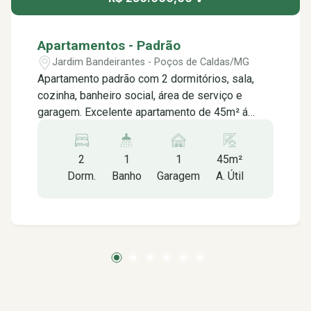
Apartamentos - Padrão
Jardim Bandeirantes - Poços de Caldas/MG
Apartamento padrão com 2 dormitórios, sala,
cozinha, banheiro social, área de serviço e
garagem. Excelente apartamento de 45m² á
venda no bairro Jardim bandeirantes em Poços
de Caldas MG. Prédio novo recém construído,
2
1
1
45m²
com uma localização privilegiada contendo: -02
Dorm.
Banho
Garagem
A. Útil
quartos -Cozinha -Banheiro social -Sala -Área
de serviço -01 vaga de garagem descoberta
*Aceita financiamento *Aceita permuta Próximo
á: -Mirante das torres -Campo de futebol -JD
Almeida Materiais para Construção -
Supermercados Pedrilhos -PSF São José -CEI
Dona Mariinha -Cismarpa -Auto Mecânica Luizão
-Alafria Açaí e Sorveteria -Sirley Modas -Horti