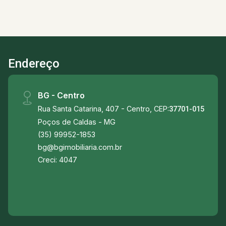
Fruti São José -Padaria Trigo Bom
Endereço
BG - Centro
Rua Santa Catarina, 407 - Centro, CEP:
37701-015
Poços de Caldas - MG
(35) 99952-1853
bg@bgimobiliaria.com.br
Creci: 4047