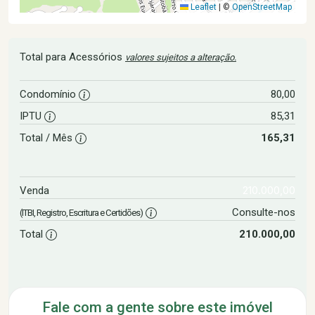
Leaflet
|
©
OpenStreetMap
Total para Acessórios
valores sujeitos a alteração.
Condomínio
80,00
IPTU
85,31
Total / Mês
165,31
210.000,00
Venda
Consulte-nos
(ITBI, Registro, Escritura e Certidões)
Total
210.000,00
Fale com a gente sobre este imóvel