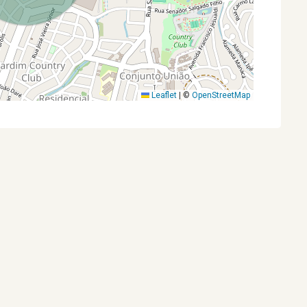
Leaflet
|
©
OpenStreetMap