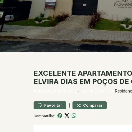
EXCELENTE APARTAMENTO Á
ELVIRA DIAS EM POÇOS DE
Apartamentos
Padrão
-
Jardim Elvira Dias
Residenc
|
Favoritar
Comparar
Compartilhe: