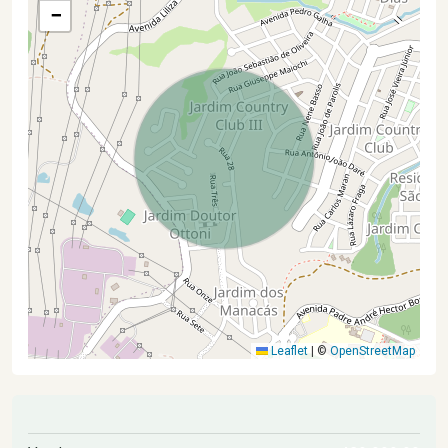
−
Leaflet
|
©
OpenStreetMap