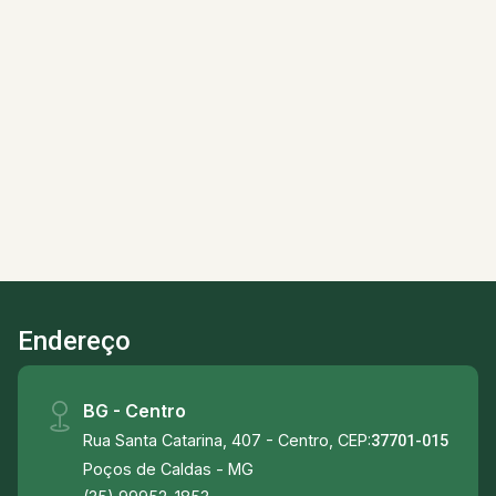
de Caldas, região em constante valorização,
com área útil de 80m² e quintal privativo.
Características do imóvel: - 02 Dormitórios com
planejados, sendo 01 suíte; - 01 Sala; - 01
2
2
2
80m²
Cozinha com planejados; - 01 Despensa; - 01
Dorm.
Banho
Garagens
A. Útil
Banheiro social; - 01 Área de serviço; - 01
Quintal privativo com churrasqueira e teto
retrátil; - 02 Vagas de garagem. - Aquecimento
solar nos banheiros e cozinha. Aceita
financiamento; Aceita permuta. Comércios e
serviços próximos: - Supermercados VN,
Economarte, Almeida; - Padarias Mais Você,
Endereço
Palacio dos Pães; - Farmácias Droga Vila,
Natufarma; - Restaurantes Cantina da Lenice,
Ronaldo Bar e Restaurante; - Oficinas
BG - Centro
mecânicas; - Academias; - Clínicas veterinárias;
Rua Santa Catarina, 407 - Centro, CEP:
37701-015
- Escolas; - UBS; - Fórum.
Poços de Caldas - MG