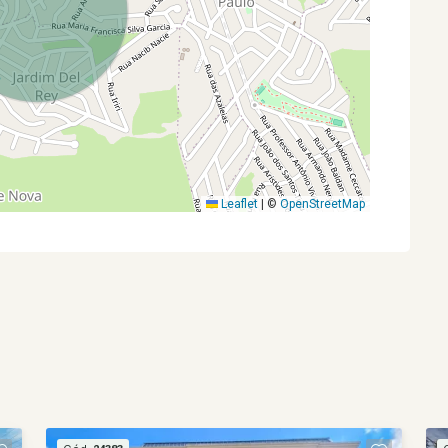
Leaflet
|
©
OpenStreetMap