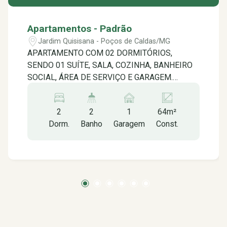
Apartamentos - Padrão
Jardim Quisisana - Poços de Caldas/MG
APARTAMENTO COM 02 DORMITÓRIOS,
SENDO 01 SUÍTE, SALA, COZINHA, BANHEIRO
SOCIAL, ÁREA DE SERVIÇO E GARAGEM.
IMÓVEL EM EXCELENTE LOCALIZAÇÃO,
PRÓXIMO AO CENTRO, EM UMA REGIÃO
2
2
1
64m²
TRANQUILA, PARA SUA COMODIDADE E SUA
Dorm.
Banho
Garagem
Const.
FAMÍLIA, UM LUGAR ACONCHEGANTE
PRÓXIMO À TUDO QUE VOCÊ PRECISA PRO
SEU CONFORTO. - PADARIAS E LANCHONETES
- HORTIFRUTIS E SUPERMERCADOS - PET
SHOP E CLÍNICAS VETERINÁRIA - FARMÁCIA.