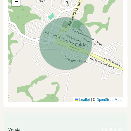
−
Leaflet
|
©
OpenStreetMap
69.000,00
Venda