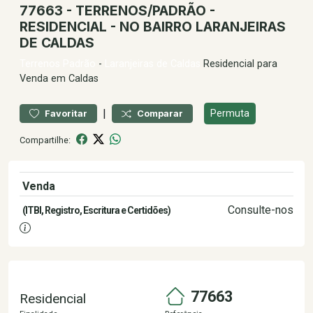
77663 - TERRENOS/PADRÃO -
RESIDENCIAL - NO BAIRRO LARANJEIRAS
DE CALDAS
Terrenos
Padrão
-
Laranjeiras de Caldas
Residencial para
Venda em Caldas
|
Permuta
Favoritar
Comparar
Compartilhe:
Venda
69.000,00
Consulte-nos
(ITBI, Registro, Escritura e Certidões)
77663
Residencial