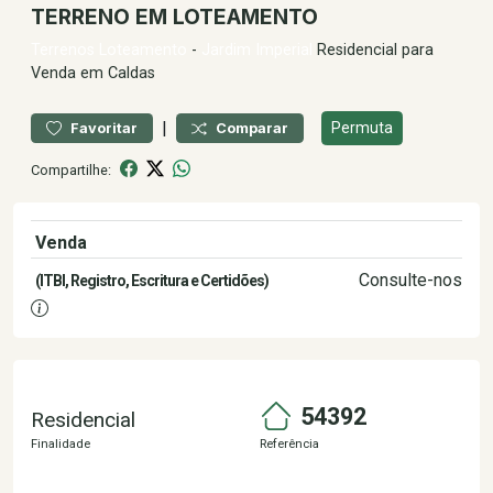
TERRENO EM LOTEAMENTO
Terrenos
Loteamento
-
Jardim Imperial
Residencial para
Venda em Caldas
|
Permuta
Favoritar
Comparar
Compartilhe:
Venda
110.000,00
Consulte-nos
(ITBI, Registro, Escritura e Certidões)
54392
Residencial
Finalidade
Referência