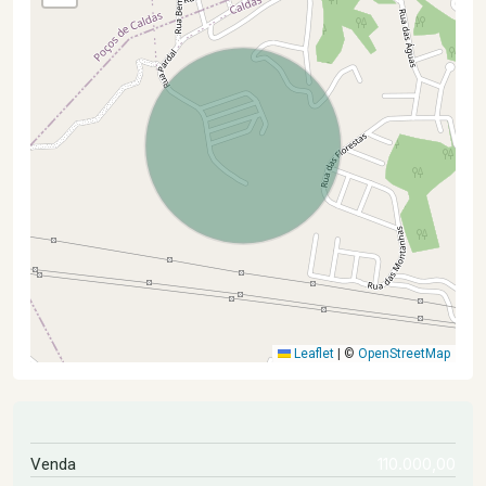
Leaflet
|
©
OpenStreetMap
110.000,00
Venda