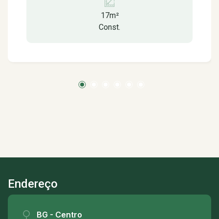
para o seu cliente, está dentro de um shopping
17m²
totalmente comercial, que fica em frente à praça
Const.
pedro sanches. Nas proximidades: - agências
bancárias e lotéricas, - lanchonetes e
restaurantes, - padarias, - lojas do setor de
roupas e acessórios, - praças públicas.
Endereço
BG - Centro