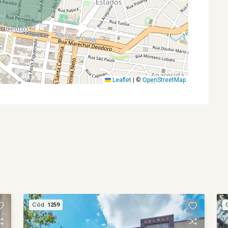
Leaflet
|
©
OpenStreetMap
Cód.
1259