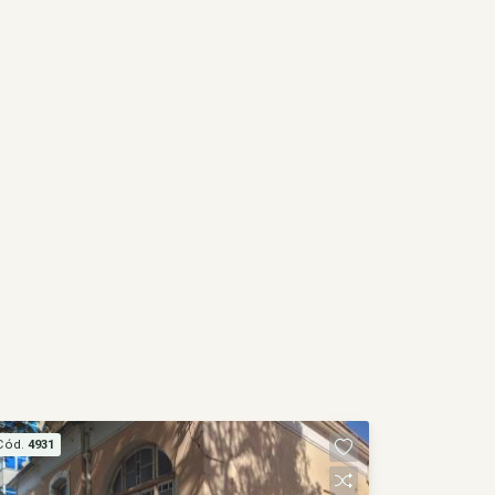
Cód.
4931