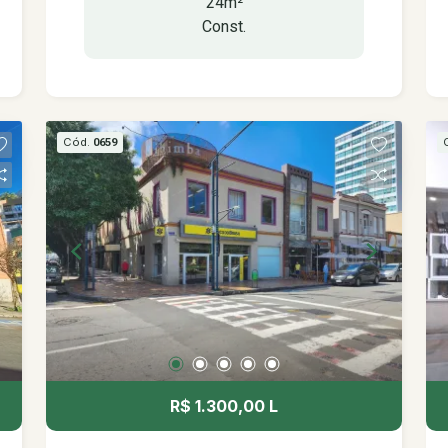
24m²
praça pedro sanches, hotéis, - salão de
Const.
estética e beleza, barbearias, - thermas
antonio carlos, - terminal de linhas
urbanas, - farmácias, - clínicas, - lojas
de animais. Está à: - 180 mts prefeitura
municipal
Cód.
0659
R$ 1.300,00 L