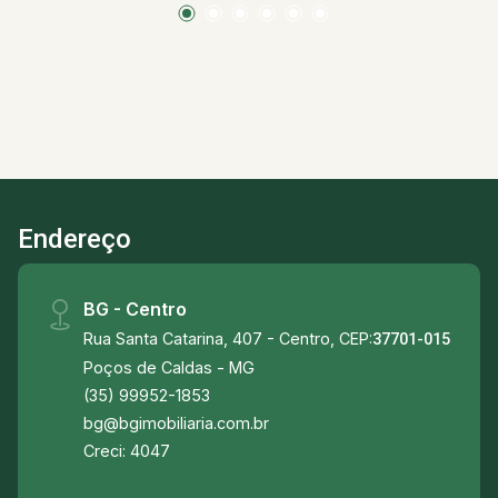
social -Lavabo -Área de serviço -01 vaga de
garagem *Aceita financiamento *Somente venda
Próximo á: -Feira de Artes e Artesanato -
Mercado Municipal -Cristais Ca d`Oro -Cristais
São Marcos -Paço das Águas Shopping -Maria
Isabel Perfumaria -Antares Cosméticos -
Lojasmel -Pernambucanas -União Agropecuária
-Garimpo De Minas -A Toca Do Chocolate -
Endereço
Farrapinhos Brechó -Farrapinhos Consumo
Consciente -Âncora Coffee House -Subway -
Restaurante Ollivia -Cervejaria Ziel -Becco
BG - Centro
Gastronomia & Cultura -A Napoletana Pizzeria -
Rua Santa Catarina, 407 - Centro, CEP:
Pesto Cozinha Bar
37701-015
Poços de Caldas - MG
(35) 99952-1853
bg@bgimobiliaria.com.br
Creci: 4047