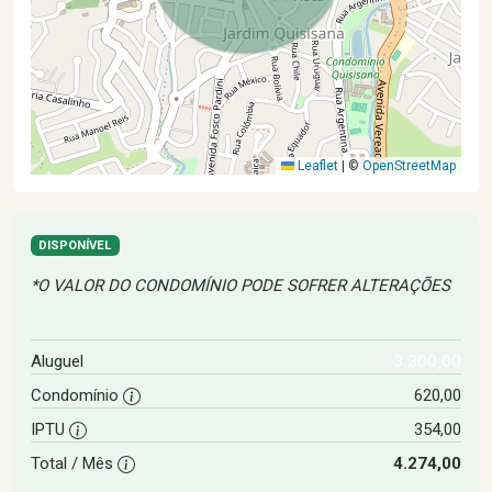
Leaflet
|
©
OpenStreetMap
DISPONÍVEL
*O VALOR DO CONDOMÍNIO PODE SOFRER ALTERAÇÕES
3.300,00
Aluguel
Condomínio
620,00
IPTU
354,00
Total / Mês
4.274,00