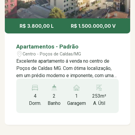
R$ 3.800,00 L
R$ 1.500.000,00 V
Apartamentos - Padrão
Centro - Poços de Caldas/MG
Excelente apartamento á venda no centro de
Poços de Caldas MG. Com ótima localização,
em um prédio moderno e imponente, com uma
arquitetura futurista que impressiona logo na
chegada. O apartamento em si é bem espaçoso
4
2
1
253m²
e bem iluminado, com uma disposição
Dorm.
Banho
Garagem
A. Útil
inteligente dos cômodos que proporciona
conforto e privacidade, contendo: -03 quartos
sendo 01 suíte com closet, com sacada e uma
vista linda para o Cristo -Sala 02 ambientes com
sacada -Cozinha planejada -Despensa -Banheiro