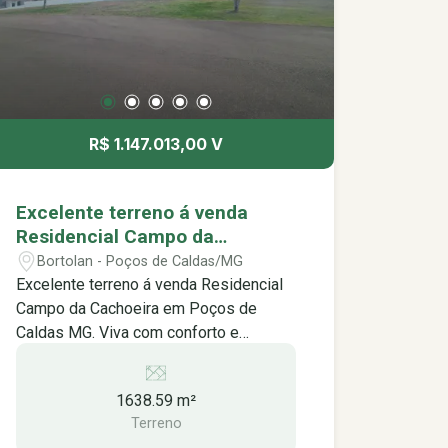
-Creche Professora Maria Claudia
Prezia Machado -Padarias -Academia
Sest Senat Poços de Caldas -Moto
Pista União -E próximo á principal via
que da acesso aos estados de MG e
SP.
R$ 1.147.013,00 V
Excelente terreno á venda
Residencial Campo da
Cachoeira em Poços de Caldas
Bortolan - Poços de Caldas/MG
MG.
Excelente terreno á venda Residencial
Campo da Cachoeira em Poços de
Caldas MG. Viva com conforto e
segurança em meio à natureza O
Residencial Campo da Cachoeira é um
1638.59 m²
condomínio fechado exclusivo,
Terreno
projetado para proporcionar uma vida