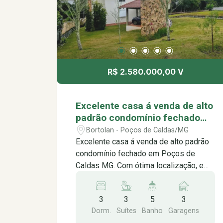
R$ 2.580.000,00 V
Excelente casa á venda de alto
padrão condomínio fechado
em Poços de Caldas MG.
Bortolan - Poços de Caldas/MG
Excelente casa á venda de alto padrão
condomínio fechado em Poços de
Caldas MG. Com ótima localização, em
uma construção moderna e imponente,
com uma arquitetura futurista que
3
3
5
3
impressiona logo na chegada. A casa
Dorm.
Suítes
Banho
Garagens
em si é bem espaçosa iluminada, com