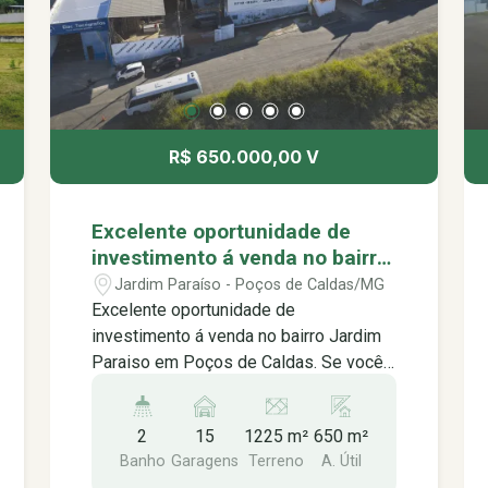
-Creche Professora Maria Claudia
Prezia Machado -Padarias -Academia
Sest Senat Poços de Caldas -Moto
Pista União -E próximo á principal via
que da acesso aos estados de MG e
SP.
R$ 650.000,00 V
Excelente oportunidade de
investimento á venda no bairro
Jardim Paraiso em Poços de
Jardim Paraíso - Poços de Caldas/MG
Caldas.
Excelente oportunidade de
investimento á venda no bairro Jardim
Paraiso em Poços de Caldas. Se você
procura um negócio sólido, estruturado
e pronto para continuar operando desde
2
15
1225 m²
650 m²
o primeiro dia, esta é uma excelente
Banho
Garagens
Terreno
A. Útil
oportunidade. Está à venda uma grande