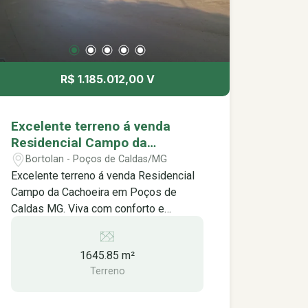
ou simplesmente relaxando com a
motorizada 24 horas para
família. Quadra de Beach Tênis: Divirta-
patrulhamento e atendimento rápido.
se com amigos e familiares em
Para sua comodidade, o condomínio
emocionantes partidas de beach tênis.
também conta com um Mercado
Quadra de Tênis: Aperfeiçoe suas
R$ 1.185.012,00 V
Container, oferecendo produtos e
habilidades no tênis em uma quadra
serviços essenciais para os
profissional. Quadra Poliesportiva:
moradores. Venha conhecer o
Pratique diversos esportes, como
Excelente terreno á venda
Residencial Campo da Cachoeira e viva
futebol, basquete e vôlei, em uma
Residencial Campo da
com conforto, segurança e lazer em
quadra ampla e versátil. Pista de
Cachoeira em Poços de Caldas
Bortolan - Poços de Caldas/MG
meio à natureza. *Aceita financiamento
Caminhada: Mantenha-se ativo e
MG.
Excelente terreno á venda Residencial
*Somente venda
aprecie a beleza da natureza em uma
Campo da Cachoeira em Poços de
pista de caminhada exclusiva.
Caldas MG. Viva com conforto e
Playground: Deixe as crianças se
segurança em meio à natureza O
divertirem e fazerem novas amizades
Residencial Campo da Cachoeira é um
em um playground seguro e bem
1645.85 m²
condomínio fechado exclusivo,
equipado. Além disso, o Residencial
Terreno
projetado para proporcionar uma vida
Campo da Cachoeira oferece segurança
tranquila e confortável para você e sua
24 horas para sua tranquilidade:
família. Com lote de 1.645,85m², o