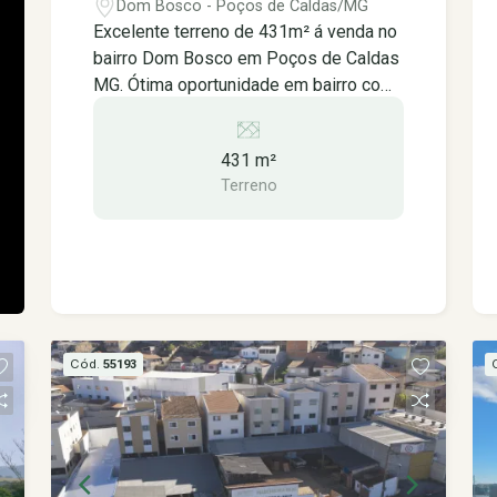
Poços de Caldas MG.
Dom Bosco - Poços de Caldas/MG
Excelente terreno de 431m² á venda no
bairro Dom Bosco em Poços de Caldas
MG. Ótima oportunidade em bairro com
grande potencial de crescimento,
terreno comercial, a poucos metros da
431 m²
a Avenida Wenceslau Brás, uma das
Terreno
principais avenidas que ligam os
estados de MG a SP, com total
infraestrutura e comodidade. Com ótima
localização, região com alto potencial
de valorização. Com topografia quase
plana, possibilita a criação de
ambientes únicos em diferentes níveis,
Cód.
55193
ótimo para construções de barracões.
Zoneamento ZAR GRUPO IV *Aceita
financiamento *Somente venda
Próximo á: -Supermercado San Michel -
Escola Municipal Dona Vicentina Massa