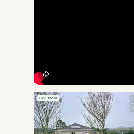
Cód.
85193