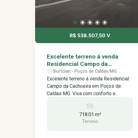
ou simplesmente relaxando com a
visita e encante-se com este imóvel
família. Quadra de Beach Tênis: Divirta-
incrível!
se com amigos e familiares em
emocionantes partidas de beach tênis.
Quadra de Tênis: Aperfeiçoe suas
R$ 538.507,50 V
habilidades no tênis em uma quadra
profissional. Quadra Poliesportiva:
Pratique diversos esportes, como
Excelente terreno á venda
futebol, basquete e vôlei, em uma
Residencial Campo da
quadra ampla e versátil. Pista de
Cachoeira em Poços de Caldas
Bortolan - Poços de Caldas/MG
Caminhada: Mantenha-se ativo e
MG.
Excelente terreno á venda Residencial
aprecie a beleza da natureza em uma
Campo da Cachoeira em Poços de
pista de caminhada exclusiva.
Caldas MG. Viva com conforto e
Playground: Deixe as crianças se
segurança em meio à natureza O
divertirem e fazerem novas amizades
Residencial Campo da Cachoeira é um
em um playground seguro e bem
718.01 m²
condomínio fechado exclusivo,
equipado. Além disso, o Residencial
Terreno
projetado para proporcionar uma vida
Campo da Cachoeira oferece segurança
tranquila e confortável para você e sua
24 horas para sua tranquilidade:
família. Com lote de 718,01m², o