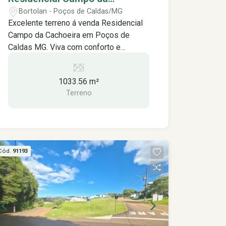
quadra ampla e versátil. Pista de
Cachoeira em Poços de Caldas
Bortolan - Poços de Caldas/MG
Caminhada: Mantenha-se ativo e
MG.
Excelente terreno á venda Residencial
aprecie a beleza da natureza em uma
Campo da Cachoeira em Poços de
pista de caminhada exclusiva.
Caldas MG. Viva com conforto e
Playground: Deixe as crianças se
segurança em meio à natureza O
divertirem e fazerem novas amizades
Residencial Campo da Cachoeira é um
em um playground seguro e bem
1033.56 m²
condomínio fechado exclusivo,
equipado. Além disso, o Residencial
Terreno
projetado para proporcionar uma vida
Campo da Cachoeira oferece segurança
tranquila e confortável para você e sua
24 horas para sua tranquilidade:
família. Com lote de 1.033,56m², o
Portaria 24 horas: Controle de acesso
condomínio oferece excelentes
rigoroso e monitoramento constante
topografias, garantindo a privacidade e
para garantir a segurança dos
Cód.
91193
a vista deslumbrante que você sempre
moradores. Câmeras de Segurança:
sonhou. Para seu lazer e bem-estar, o
Câmeras de alta definição instaladas
condomínio conta com uma ampla área
em pontos estratégicos para maior
de lazer, incluindo: Píer e Marina:
vigilância. Cerca Elétrica: Perímetro
Desfrute de momentos únicos ao lado
protegido por cerca elétrica para
do lago, praticando esportes náuticos
proteção adicional. Ronda: Ronda