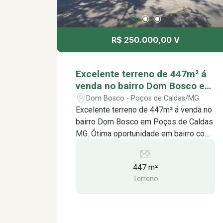
R$ 250.000,00 V
Excelente terreno de 447m² á
venda no bairro Dom Bosco em
Poços de Caldas MG.
Dom Bosco - Poços de Caldas/MG
Excelente terreno de 447m² á venda no
bairro Dom Bosco em Poços de Caldas
MG. Ótima oportunidade em bairro com
grande potencial de crescimento,
terreno comercial, a poucos metros da
447 m²
a Avenida Wenceslau Brás, uma das
Terreno
principais avenidas que ligam os
estados de MG a SP, com total
infraestrutura e comodidade. Com ótima
localização, região com alto potencial