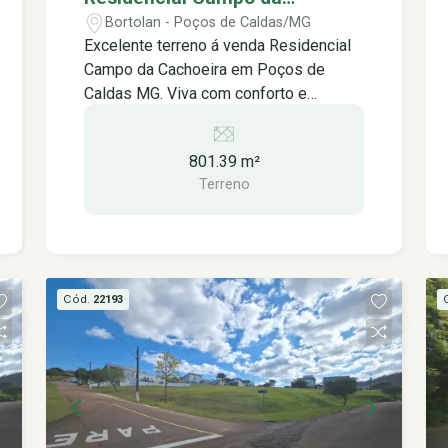
marceneiros. -Maquinário completo: -3
Cachoeira em Poços de Caldas
Bortolan - Poços de Caldas/MG
desengrossadeiras. -1 plaina. -1 tupia.
MG.
Excelente terreno á venda Residencial
-1 esquadrejadeira. -1 furadeira
Campo da Cachoeira em Poços de
horizontal. -1 respigadeira. -1 lixadeira
Caldas MG. Viva com conforto e
de 7,20 metros. -2 serras circulares
segurança em meio à natureza O
com motor de 40 cavalos. -1 afiador de
Residencial Campo da Cachoeira é um
ferramentas para facas, fresas e
801.39 m²
condomínio fechado exclusivo,
serras. Além de toda essa estrutura
Terreno
projetado para proporcionar uma vida
física, o comprador recebe uma
tranquila e confortável para você e sua
empresa em funcionamento, com
família. Com lote de 801,39m², o
carteira de clientes ativa, fornecedores
condomínio oferece excelentes
consolidados e um negócio que já
topografias, garantindo a privacidade e
possui tradição e reconhecimento na
Cód.
22193
a vista deslumbrante que você sempre
região. É uma oportunidade ideal para
sonhou. Para seu lazer e bem-estar, o
quem deseja investir em um
condomínio conta com uma ampla área
empreendimento consolidado, evitando
de lazer, incluindo: Píer e Marina:
o tempo, os custos e os riscos de
Desfrute de momentos únicos ao lado
começar do zero. Entre em contato para
do lago, praticando esportes náuticos
obter mais informações, conhecer