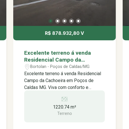
ou simplesmente relaxando com a
todos os detalhes e agendar uma visita.
família. Quadra de Beach Tênis: Divirta-
Terreno: 1.250m² Área construída:
se com amigos e familiares em
650m² *Aceita financiamento *Aceita
emocionantes partidas de beach tênis.
permuta Próximo á: -Distribuidora de
Quadra de Tênis: Aperfeiçoe suas
R$ 878.932,80 V
bebidas São Bento -Padaria São Bento
habilidades no tênis em uma quadra
-Supermercados Via Mix -Hortifruti São
profissional. Quadra Poliesportiva:
Bento -Padaria São Bento -Parada
Pratique diversos esportes, como
Excelente terreno á venda
obrigatória restaurante
futebol, basquete e vôlei, em uma
Residencial Campo da
quadra ampla e versátil. Pista de
Cachoeira em Poços de Caldas
Bortolan - Poços de Caldas/MG
Caminhada: Mantenha-se ativo e
MG.
Excelente terreno á venda Residencial
aprecie a beleza da natureza em uma
Campo da Cachoeira em Poços de
pista de caminhada exclusiva.
Caldas MG. Viva com conforto e
Playground: Deixe as crianças se
segurança em meio à natureza O
divertirem e fazerem novas amizades
Residencial Campo da Cachoeira é um
em um playground seguro e bem
1220.74 m²
condomínio fechado exclusivo,
equipado. Além disso, o Residencial
Terreno
projetado para proporcionar uma vida
Campo da Cachoeira oferece segurança
tranquila e confortável para você e sua
24 horas para sua tranquilidade:
família. Com lote de 1.220,74m², o