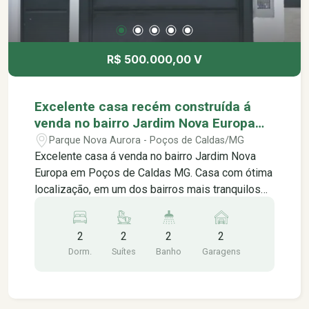
Restaurantes -Hospital Unimed -Açougue -
Faculdade Anhanguera Poços de Caldas -UEMG
Universidade do Estado de Minas Gerais -A
poucos metros do Parque Municipal Antônio
R$ 500.000,00 V
Molinarie do Country Club -A 02 minutos do
centro da cidade.
Excelente casa recém construída á
venda no bairro Jardim Nova Europa
em Poços de Caldas MG.
Parque Nova Aurora - Poços de Caldas/MG
Excelente casa á venda no bairro Jardim Nova
Europa em Poços de Caldas MG. Casa com ótima
localização, em um dos bairros mais tranquilos
da cidade, em uma rua tranquila e calma,
contendo: -02 suítes -Sala integrada espaçosa -
2
2
2
2
Cozinha -01 lavabo -Área de serviço -Quintal -02
Dorm.
Suítes
Banho
Garagens
vagas de garagem Terreno: 110m² Área útil: 91m²
*Aceita permuta por carro *Aceita financiamento
Próximo á: -Supermercado San Michel -Padaria
Trigo Bom -Escola Edir Frayha -Creche Cei Beija