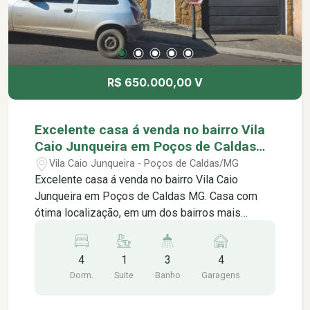
R$ 650.000,00 V
Excelente casa á venda no bairro Vila
Caio Junqueira em Poços de Caldas
MG.
Vila Caio Junqueira - Poços de Caldas/MG
Excelente casa á venda no bairro Vila Caio
Junqueira em Poços de Caldas MG. Casa com
ótima localização, em um dos bairros mais
tranquilos da cidade, em uma rua tranquila e
calma, contendo: Casa principal contendo: -03
4
1
3
4
quartos sendo 01 suíte -Sala integrada espaçosa
Dorm.
Suite
Banho
Garagens
-Cozinha com copa -01 banheiro social -Área de
serviço -Quintal Edícula com: -02 Quartos -