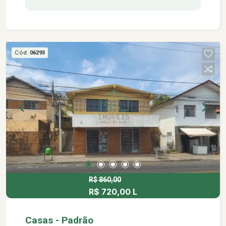
proporciona conforto e privacidade, contendo: -01
quarto -Sala -Cozinha -Área de serviço -Banheiro
social -01 vaga de garagem Área de lazer
completa com: -Piscina de borda infinita -
Cód.
06293
Hidromassagem -Área de descanso com deck
-02 espaços gourmet -02 salão de jogos -
Academia -Espaço kids -Espaço mulher -
Lavanderia coletiva. *Aceita financiamento
*Somente venda Próximo á: -Igreja Matriz -
Academia Biohealt -Auto Escola Bolão -Feira de
Artes e Artesanato -Mercado Municipal -Cristais
Ca d`Oro -Cristais São Marcos -Paço das Águas
Shopping -Maria Isabel Perfumaria -Antares
Cosméticos -Lojasmel -Pernambucanas -União
Agropecuária -Garimpo De Minas -A Toca Do
R$ 860,00
R$ 720,00 L
Chocolate -Farrapinhos Brechó -Farrapinhos
Consumo Consciente -Âncora Coffee House -
Subway - Restaurante Ollivia -Cervejaria Ziel -
Casas - Padrão