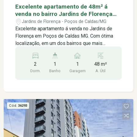
Excelente apartamento de 48m² á
venda no bairro Jardins de Florença
em Poços de Caldas MG.
Jardins de Florença - Poços de Caldas/MG
Excelente apartamento á venda no Jardins de
Florença em Poços de Caldas MG. Com ótima
localização, em um dos bairros que mais
valorizam na cidade, contendo: -02 quartos -Sala
com varanda gourmet -Cozinha -Banheiro social
2
1
1
48 m²
-Área de serviço -01 vaga de garagem *Aceita
Dorm.
Banho
Garagem
A. Útil
financiamento *Somente venda Área de lazer do
prédio com: -Piscina -Academia -Espaço
Gourmet Próximo á: - Supermercados (Reis,
Irmãos Almeida); - Padarias (Casa Europa, A
Caprichosa); - Farmácias (Nova Europa, Nova
Cód.
36293
Barão); - Academias (Soul Fit, Focus); - Escolas
(Colégio Visão, Prof. Júlio Bonazzi); - Hospitais
(Posto de saúde Maria Imaculada).