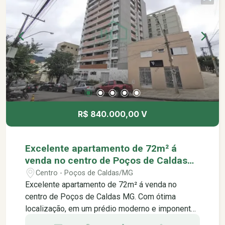
Calendário Floral -Parque Darcy Vargas -Coretos
de Poços de Caldas -Xadrez Gigante -Thermas
Antônio Carlos -Restaurante UAI de Minas -Banco
Itaú -Shopping Paço das Águas -Padarias Nosso
Pão -Pizzaria Partiu Pizza -Sorveteria Mi Casita
-Cafeteria Café da Praça -Empada da praça
R$ 840.000,00 V
Excelente apartamento de 72m² á
venda no centro de Poços de Caldas
MG.
Centro - Poços de Caldas/MG
Excelente apartamento de 72m² á venda no
centro de Poços de Caldas MG. Com ótima
localização, em um prédio moderno e imponente,
com uma arquitetura futurista que impressiona