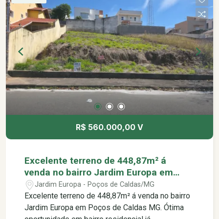
Cristais Ca d`Oro -Cristais São Marcos -Paço das
Águas Shopping -Maria Isabel Perfumaria -
Antares Cosméticos -Lojasmel -Pernambucanas
-União Agropecuária -Garimpo De Minas -A Toca
Do Chocolate -Farrapinhos Brechó -Farrapinhos
Consumo Consciente -Âncora Coffee House -
Subway - Restaurante Ollivia -Cervejaria Ziel -
Becco Gastronomia & Cultura -A Napoletana
Pizzeria -Pesto Cozinha Bar
R$ 560.000,00 V
Excelente terreno de 448,87m² á
venda no bairro Jardim Europa em
Poços de Caldas MG.
Jardim Europa - Poços de Caldas/MG
Excelente terreno de 448,87m² á venda no bairro
Jardim Europa em Poços de Caldas MG. Ótima