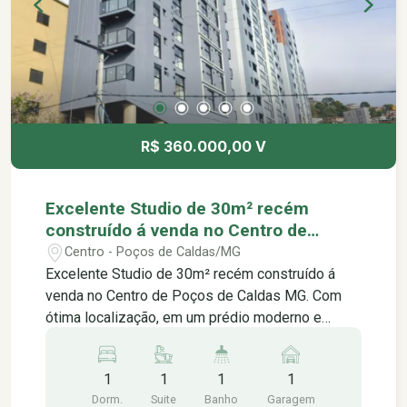
R$ 360.000,00 V
Excelente Studio de 30m² recém
construído á venda no Centro de
Poços de Caldas MG.
Centro - Poços de Caldas/MG
Excelente Studio de 30m² recém construído á
venda no Centro de Poços de Caldas MG. Com
ótima localização, em um prédio moderno e
imponente, com uma arquitetura futurista que
impressiona logo na chegada. O apartamento em
1
1
1
1
si é bem espaçoso e bem iluminado, com uma
Dorm.
Suite
Banho
Garagem
disposição inteligente dos cômodos que