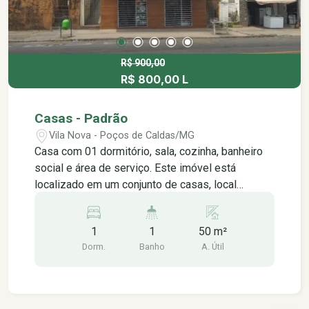
R$ 900,00
R$ 800,00 L
Casas - Padrão
Vila Nova - Poços de Caldas/MG
Casa com 01 dormitório, sala, cozinha, banheiro
social e área de serviço. Este imóvel está
localizado em um conjunto de casas, local
tranquilo e de fácil acesso. Aqui está o que você
procura.. Praticidade e conforto. Está próximo da
1
1
50 m²
região central e de diversos comércios como: -
Dorm.
Banho
A. Útil
padarias, - lanchonetes, - restaurantes, -
farmácias, - upa24h (190mts) - posto de
combustível. Está à: - 1,7 km do centro. - 160 mts
av josé remigio prézia (via de acesso ao