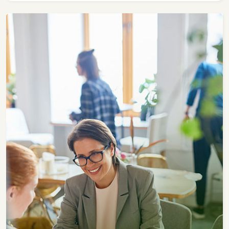
diferentes níveis, ótimo para construções de
barracões. ZOD *Aceita financiamento *Somente
venda *Aceita parcelamento direto com o
proprietário em até 48 vezes Próximo á: -
Distribuidora de bebidas São Bento -Padaria São
Bento -Supermercados Via Mix -Hortifruti São
Bento -Padaria São Bento -Parada obrigatória
restaurante