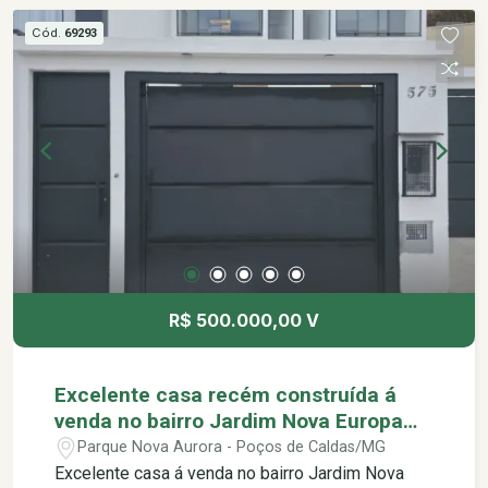
Flor -Academia Bio Health
Cód.
69293
R$ 500.000,00 V
Excelente casa recém construída á
venda no bairro Jardim Nova Europa
em Poços de Caldas MG.
Parque Nova Aurora - Poços de Caldas/MG
Excelente casa á venda no bairro Jardim Nova