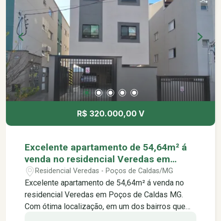
Quadras de esportes -Padaria Barão dos Pães -
Pet shop Barão -Pet shop Mac Dog -Drogaria
Nova Barão
R$ 320.000,00 V
Excelente apartamento de 54,64m² á
venda no residencial Veredas em
Poços de Caldas MG.
Residencial Veredas - Poços de Caldas/MG
Excelente apartamento de 54,64m² á venda no
residencial Veredas em Poços de Caldas MG.
Com ótima localização, em um dos bairros que
mais valoriza na cidade, a poucos minutos do