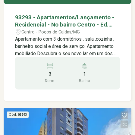
Poços de Caldas -UEMG Universidade do Estado
de Minas Gerais -Parque Municipal Antônio
Molinarie do Country Club -A 03 minutos do
93293 - Apartamentos/Lançamento -
centro da cidade.
Residencial - No bairro Centro - Ed.
Ouro Branco
Centro - Poços de Caldas/MG
Apartamento com 3 dormitórios , sala ,cozinha ,
banheiro social e área de serviço. Apartamento
mobiliado Descubra o seu novo lar em um dos
bairros mais charmosos de Poços de Caldas.
Este lançamento oferece apartamentos
3
1
modernos e confortáveis, ideais para quem
Dorm.
Banho
busca qualidade de vida e conveniência.
Características do Apartamento Experimente a
sensação de um espaço bem planejado, onde
cada detalhe foi pensado para o seu conforto. Os
apartamentos possuem uma distribuição
Cód.
03293
inteligente que proporciona ambientes amplos e
iluminados, criando uma atmosfera acolhedora e
convidativa. Localização Privilegiada Situado no