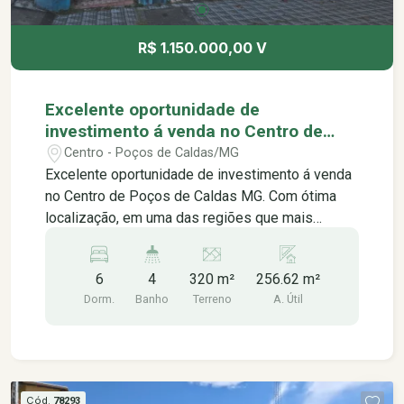
R$ 1.150.000,00 V
Excelente oportunidade de
investimento á venda no Centro de
Poços de Caldas MG.
Centro - Poços de Caldas/MG
Excelente oportunidade de investimento á venda
no Centro de Poços de Caldas MG. Com ótima
localização, em uma das regiões que mais
valoriza na cidade, contendo: Casa 01: -03
quartos -Sala -Cozinha -Banheiro social -
6
4
320 m²
256.62 m²
Deposito -Área de serviço Casa 02: -Quarto -
Dorm.
Banho
Terreno
A. Útil
Cozinha -Banheiro social Casa 03: -02 quartos -
Sala -Banheiro social -Cozinha -Área de serviço
Terreno: 320m² Área útil: 256,62m² Aceita
financiamento Somente venda Próximo á: -Feira
de Artes e Artesanato -Mercado Municipal -
Cód.
78293