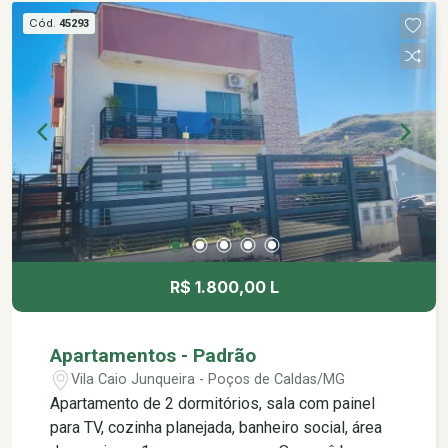
centro/saída da cidade). Venha conhecer este
Cód.
45293
imóvel... Ligue e agende uma visita!! Obs: não
aceita pets.
R$ 1.800,00 L
Apartamentos - Padrão
Vila Caio Junqueira - Poços de Caldas/MG
Apartamento de 2 dormitórios, sala com painel
para TV, cozinha planejada, banheiro social, área