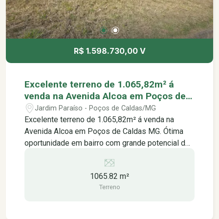
R$ 1.598.730,00 V
Excelente terreno de 1.065,82m² á
venda na Avenida Alcoa em Poços de
Caldas MG.
Jardim Paraíso - Poços de Caldas/MG
Excelente terreno de 1.065,82m² á venda na
Avenida Alcoa em Poços de Caldas MG. Ótima
oportunidade em bairro com grande potencial de
crescimento, terreno comercial em uma das
principais avenidas que ligam os estados de MG
1065.82 m²
a SP, com total infraestrutura e comodidade. Com
Terreno
ótima localização, região com alto potencial de
valorização. Com topografia quase plana,
possibilita a criação de ambientes únicos em