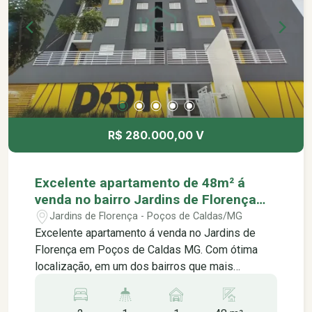
Academia Biohealth
R$ 280.000,00 V
Excelente apartamento de 48m² á
venda no bairro Jardins de Florença
em Poços de Caldas MG.
Jardins de Florença - Poços de Caldas/MG
Excelente apartamento á venda no Jardins de
Florença em Poços de Caldas MG. Com ótima
localização, em um dos bairros que mais
valorizam na cidade, contendo: -02 quartos -Sala
com varanda gourmet -Cozinha -Banheiro social