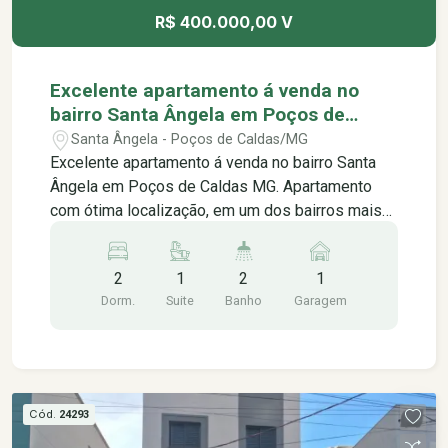
R$ 400.000,00 V
Excelente apartamento á venda no
bairro Santa Ângela em Poços de
Caldas MG.
Santa Ângela - Poços de Caldas/MG
Excelente apartamento á venda no bairro Santa
Ângela em Poços de Caldas MG. Apartamento
com ótima localização, em um dos bairros mais
tranquilos da cidade, contendo: -02 quartos
sendo 01 suíte -Sala de estar -Sala de jantar -
2
1
2
1
Cozinha integrada -Banheiro social -Área de
Dorm.
Suite
Banho
Garagem
serviço -01 vaga da garagem -Quintal Área útil:
59,21m² Área com quintal: 88,21m² Face Norte
Apartamento todo planejado *Analisa permuta
*Aceita financiamento Próximo á: -Escola
Presidente Washington Luiz -Cei Municipal Sônia
Cód.
24293
Maria Saraiva -Supermercado San Michel -