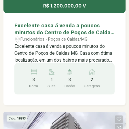
R$ 1.200.000,00 V
Excelente casa á venda a poucos
minutos do Centro de Poços de Caldas
MG.
Funcionários - Poços de Caldas/MG
Excelente casa á venda a poucos minutos do
Centro de Poços de Caldas MG. Casa com ótima
localização, em um dos bairros mais procurados
da cidade, contendo: -03 quartos sendo 01 suíte -
Sala de estar 03 ambientes -Sala de jantar -
3
1
3
2
Escritório -02 banheiros sociais -Área de serviço
Dorm.
Suite
Banho
Garagens
-Quintal espaçoso -02 vagas de garagem -
Espaço gourmet com churrasqueira - 01 quarto e
banheiro de serviço anexo à lavanderia *Aceita
financiamento *Não aceita permuta Terreno:
460m² Área útil: 182m² Próximo á: -Sesc Poços
Cód.
18293
de Caldas -Basílica Nossa Senhora da Saúde -