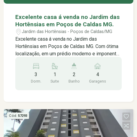
Excelente casa á venda no Jardim das
Hortênsias em Poços de Caldas MG.
Jardim das Hortênsias - Poços de Caldas/MG
Excelente casa á venda no Jardim das
Hortênsias em Poços de Caldas MG. Com ótima
localização, em um prédio moderno e imponente,
com uma arquitetura futurista que impressiona
logo na chegada. O apartamento em si é bem
3
1
2
4
espaçoso e bem iluminado, com uma disposição
Dorm.
Suite
Banho
Garagens
inteligente dos cômodos que proporciona
conforto e privacidade, contendo: - 03 quartos
sendo 1 suíte - Banheiro Social - Cozinha
planejada - Área de serviço - Sala - 04 vagas de
Garagem -Quintal Terreno: 280m² Área útil: 176m²
Cód.
57293
*Não aceita financiamento *Somente venda
Próximo á: -Escolas Edir Frayha -Supermercado
San Michel -Padarias -Creche Beija flor -