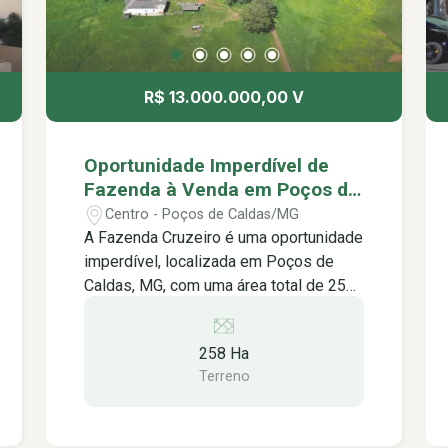
Rezende Academia -Studio Leila Luz-
Saúde- Estética- Bem Estar -Escola de
Futsal Primeiro Passo -Escola Lumiar
Poços de Caldas -USK Callan Method
R$ 13.000.000,00 V
Poços de Caldas -Centro Educacional
Curumim -Paroquia São Judas Tadeu -Á
450mts da Av. José Remígio Prézia
Oportunidade Imperdível de
Fazenda à Venda em Poços de
Caldas MG.
Centro - Poços de Caldas/MG
A Fazenda Cruzeiro é uma oportunidade
imperdível, localizada em Poços de
Caldas, MG, com uma área total de 258
hectares e altitude média de 1.150
metros. Com excelente localização,
258 Ha
apenas 20km do Centro da cidade, com
Terreno
asfalto em breve passando na entrada
da propriedade. Oportunidade
Imperdível de Fazenda à Venda em