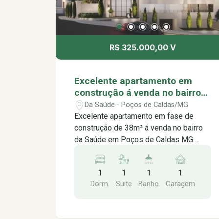
R$ 325.000,00 V
Excelente apartamento em
construção á venda no bairro
da Saúde em Poços de Caldas
Da Saúde - Poços de Caldas/MG
MG.
Excelente apartamento em fase de
construção de 38m² á venda no bairro
da Saúde em Poços de Caldas MG.
Apresentamos este empreendimento
onde arquitetura neoclássica se une
1
1
1
1
modernidade, ao criar um ambiente de
Dorm.
Suite
Banho
Garagem
elegância temporal. Inspirado na
renomada arte do vidro italiano, Murano
simboliza nosso compromisso com