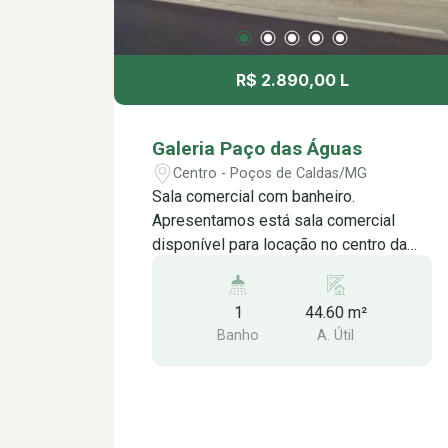
R$ 2.890,00 L
Galeria Paço das Águas
Centro - Poços de Caldas/MG
Sala comercial com banheiro.
Apresentamos está sala comercial
disponível para locação no centro da
cidade. Ideal para diversos tipos de
negócios. Esta sala comercial conta
1
44.60 m²
com sala de atendimento e banheiro
Banho
A. Útil
social. Localizada na Galeria Paço das
Águas com ótima localização e boa
visibilidade para seu negócio. Entre em
contato para mais informações e
agendar uma visita.