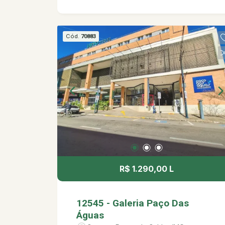
Cód.
70883
R$ 1.290,00 L
12545 - Galeria Paço Das
Águas