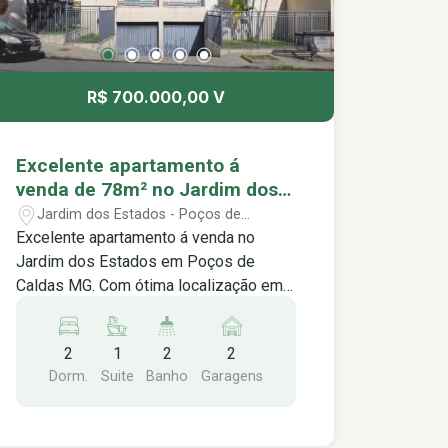
R$ 700.000,00 V
Excelente apartamento á
venda de 78m² no Jardim dos
Estados em Poços de Caldas
Jardim dos Estados - Poços de
MG.
Caldas/MG
Excelente apartamento á venda no
Jardim dos Estados em Poços de
Caldas MG. Com ótima localização em
um dos bairros mais procurados da
cidade, contendo: -02 quartos
2
1
2
2
espaçosos com armários planejados
Dorm.
Suite
Banho
Garagens
sendo 01 suíte com sacada -Sala
espaçosa -Cozinha planejada -Banheiro
social -Área de serviço -02 vagas de