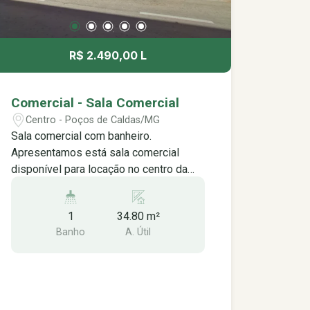
R$ 2.490,00 L
Comercial - Sala Comercial
Centro - Poços de Caldas/MG
Sala comercial com banheiro.
Apresentamos está sala comercial
disponível para locação no centro da
cidade. Ideal para diversos tipos de
negócios. Esta sala comercial conta
1
34.80 m²
com recepção, sala de atendimento e
Banho
A. Útil
banheiro social. Localizada na Galeria
Paço das Águas com ótima localização
e boa visibilidade para seu negócio.
Entre em contato para mais
informações e agendar uma visita.