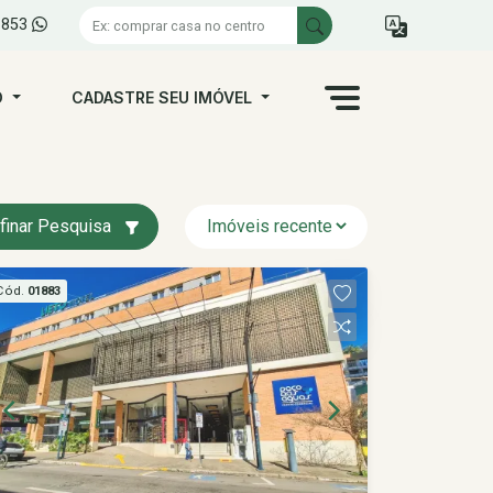
1853
O
CADASTRE SEU IMÓVEL
finar Pesquisa
Cód.
01883