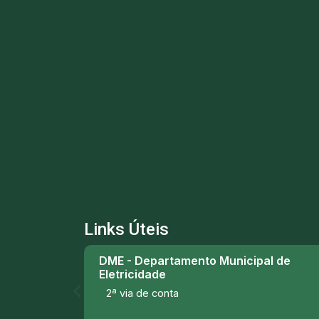
Links Úteis
DME - Departamento Municipal de
Eletricidade
2ª via de conta