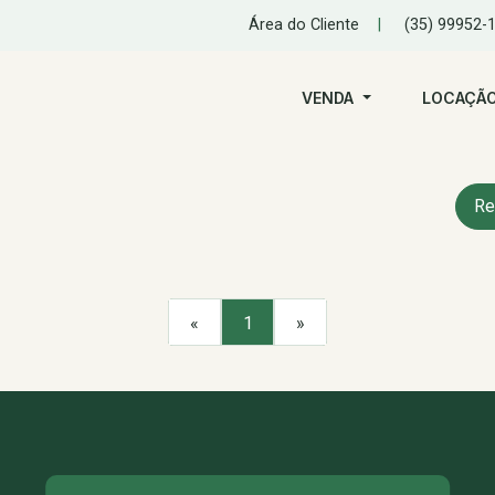
Área do Cliente
|
(35) 99952-
VENDA
LOCAÇÃ
Re
«
1
»